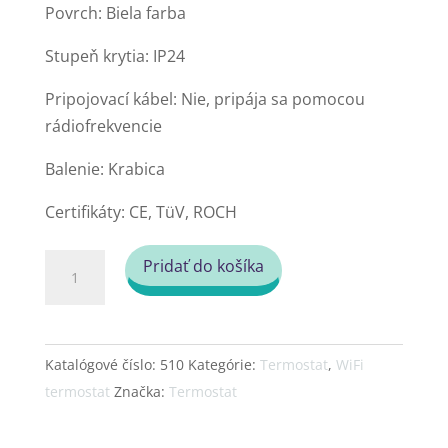
Povrch: Biela farba
Stupeň krytia: IP24
Pripojovací kábel: Nie, pripája sa pomocou
rádiofrekvencie
Balenie: Krabica
Certifikáty: CE, TüV, ROCH
množstvo
Pridať do košíka
Termostat
smart
1.0
Katalógové číslo:
510
Kategórie:
Termostat
,
WiFi
RF
termostat
Značka:
Termostat
bez
vodiča