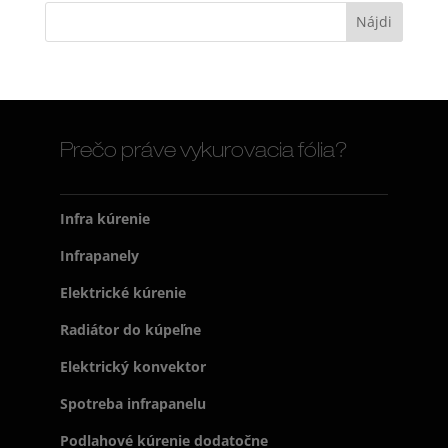
Prečo práve vykurovacia fólia?
Infra kúrenie
Infrapanely
Elektrické kúrenie
Radiátor do kúpeľne
Elektrický konvektor
Spotreba infrapanelu
Podlahové kúrenie dodatočne