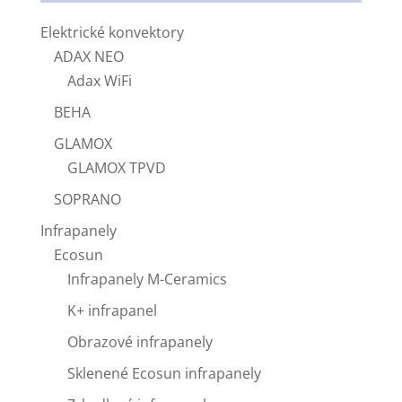
Elektrické konvektory
ADAX NEO
Adax WiFi
BEHA
GLAMOX
GLAMOX TPVD
SOPRANO
Infrapanely
Ecosun
Infrapanely M-Ceramics
K+ infrapanel
Obrazové infrapanely
Sklenené Ecosun infrapanely