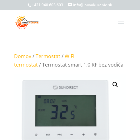
+421 940 603 603
info@inovakurenie.sk
Domov
/
Termostat
/
WiFi
termostat
/ Termostat smart 1.0 RF bez vodiča