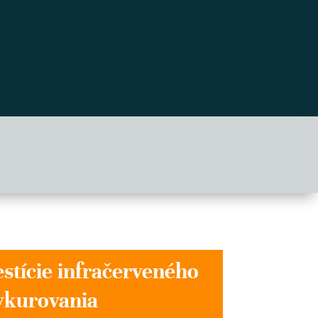
stície infračerveného
ykurovania