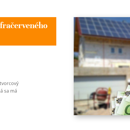
nfračerveného
štvorcový
rá sa má