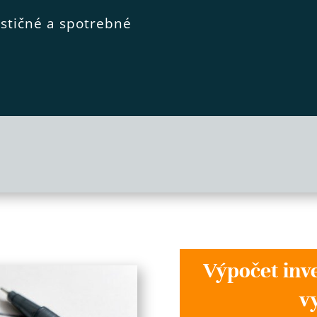
estičné a spotrebné
Výpočet inve
v