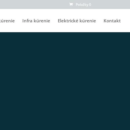
Položky 0
kúrenie
Infra kúrenie
Elektrické kúrenie
Kontakt