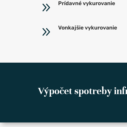
9
Prídavné vykurovanie
9
Vonkajšie vykurovanie
Výpočet spotreby inf