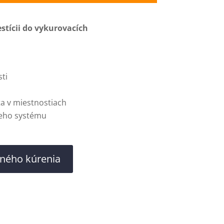
estícii do vykurovacích
ti
a v miestnostiach
eho systému
eného kúrenia