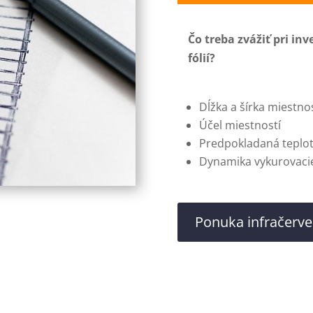
Čo treba zvážiť pri inv
fólií?
Dĺžka a šírka miestnos
Účel miestností
Predpokladaná teplot
Dynamika vykurovaci
Ponuka infračerv