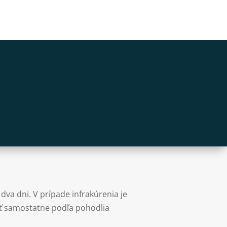
 dva dni. V prípade infrakúrenia je
ť samostatne podľa pohodlia