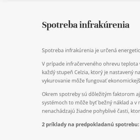
Spotreba infrakúrenia
Spotreba infrakúrenia je určená energeti
V prípade infračerveného ohrevu teplota 
každý stupeň Celzia, ktorý je nastavený 
vykurovanie môže fungovať ekonomickejšie
Okrem spotreby sú dôležitým faktorom aj 
systémoch to môže byť bežný náklad a v 
nenachádzajú žiadne pohyblivé časti, kto
2 príklady na predpokladanú spotrebu: