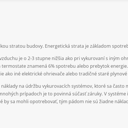
ckou stratou budovy. Energetická strata je základom spotre
vzduchu je o 2-3 stupne nižšia ako pri vykurovaní s iným o
na termostate znamená 6% spotrebu alebo prebytok energie.
 ako iné elektrické ohrievače alebo tradičné staré plynové
náklady na údržbu vykurovacích systémov, ktoré sa často mu
mnohých prípadoch je to povinná súčasť záruky. V systéme 
ré by sa mohli opotrebovať, tým pádom nie sú žiadne nákla