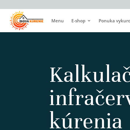
Menu
E-shop
Ponuka vykurov
Kalkula
infrače
kúrenia