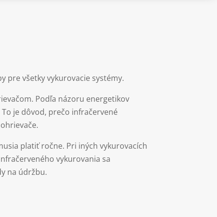
by pre všetky vykurovacie systémy.
hrievačom. Podľa názoru energetikov
 To je dôvod, prečo infračervené
 ohrievače.
sia platiť ročne. Pri iných vykurovacích
infračerveného vykurovania sa
dy na údržbu.