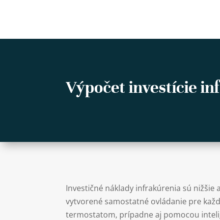
Výpočet investície in
Investičné náklady infrakúrenia sú nižšie 
vytvorené samostatné ovládanie pre každ
termostatom, prípadne aj pomocou inteli