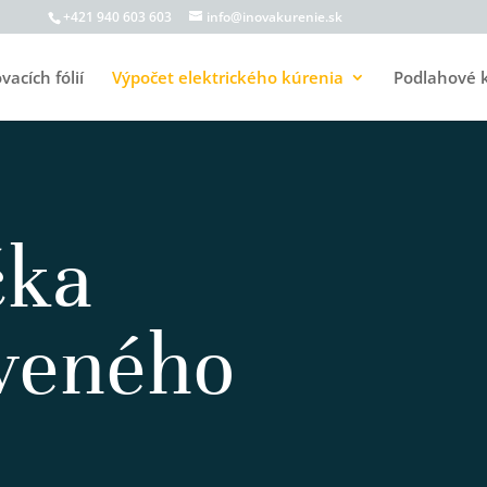
+421 940 603 603
info@inovakurenie.sk
acích fólií
Výpočet elektrického kúrenia
Podlahové 
čka
rveného