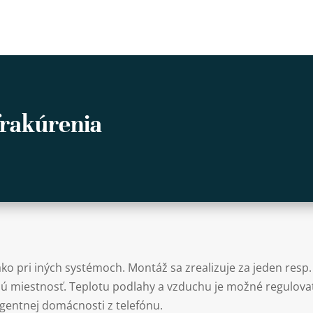
frakúrenia
ako pri iných systémoch. Montáž sa zrealizuje za jeden resp.
ú miestnosť. Teplotu podlahy a vzduchu je možné regulova
gentnej domácnosti z telefónu.