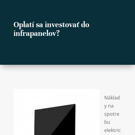
Oplatí sa investovať do
infrapanelov?
Náklad
y na
spotre
bu
elektric