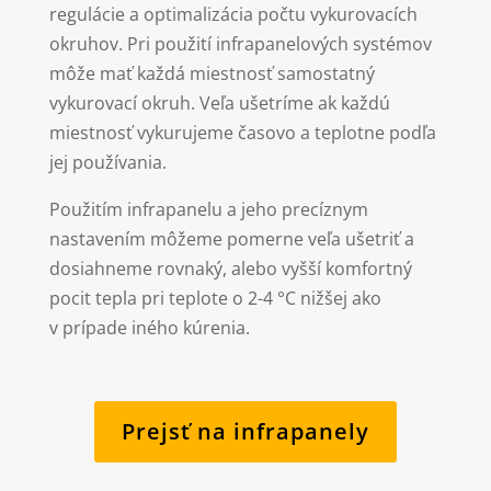
regulácie a optimalizácia počtu vykurovacích
okruhov. Pri použití infrapanelových systémov
môže mať každá miestnosť samostatný
vykurovací okruh. Veľa ušetríme ak každú
miestnosť vykurujeme časovo a teplotne podľa
jej používania.
Použitím infrapanelu a jeho precíznym
nastavením môžeme pomerne veľa ušetriť a
dosiahneme rovnaký, alebo vyšší komfortný
pocit tepla pri teplote o 2-4 °C nižšej ako
v prípade iného kúrenia.
Prejsť na infrapanely