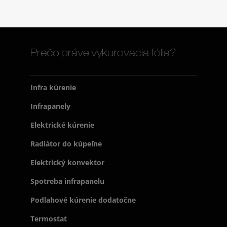
Prečo práve vykurovacia fólia?
Infra kúrenie
Infrapanely
Elektrické kúrenie
Radiátor do kúpeľne
Elektrický konvektor
Spotreba infrapanelu
Podlahové kúrenie dodatočne
Termostat