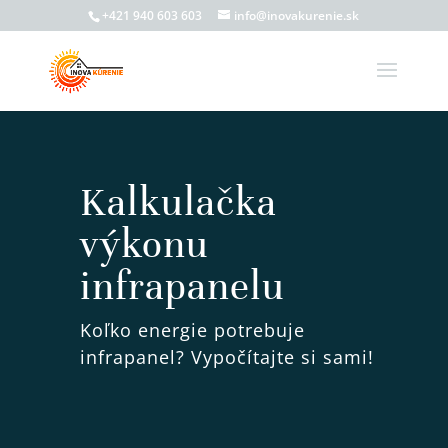
+421 940 603 603
info@inovakurenie.sk
Kalkulačka
výkonu
infrapanelu
Koľko energie potrebuje
infrapanel? Vypočítajte si sami!