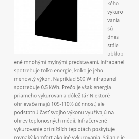
kého
vykuro
vania
sú
dnes
stále
obklop
ené mnohými mylnými predstavami. Infrapanel
spotrebuje toľko energie, koľko je jeho
menovitý výkon. Napríklad 500 W infrapanel
spotrebuje 0,5 kWh. Prečo je však energia
priameho vykurovania dôležitá? Niektoré
ohrievače majú 105-110% účinnosť, ale
podstatnú časť svojho výkonu využívajú na
ohrev teplonosných médií. Infračervené
vykurovanie pri nižších teplotách poskytuje
rovnaký komfort ako iné vykurovania. Sálanie je