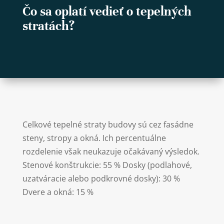
Čo sa oplatí vedieť o tepelných
stratách?
Celkové tepelné straty budovy sú cez fasádne
steny, stropy a okná. Ich percentuálne
rozdelenie však neukazuje očakávaný výsledok.
Stenové konštrukcie: 55 % Dosky (podlahové,
uzatváracie alebo podkrovné dosky): 30 %
Dvere a okná: 15 %