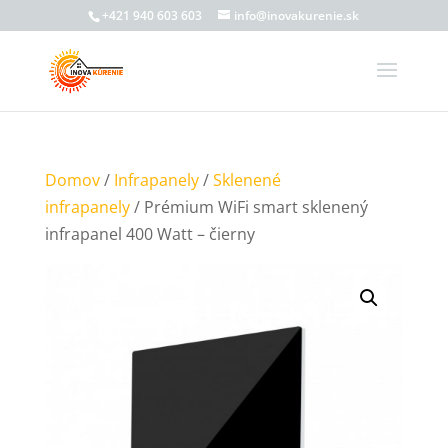
+421 940 603 603
info@inovakurenie.sk
Domov
/
Infrapanely
/
Sklenené
infrapanely
/ Prémium WiFi smart sklenený
infrapanel 400 Watt – čierny