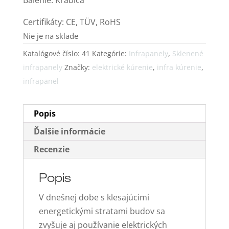
Balenie: Krabica
Certifikáty: CE, TÜV, RoHS
Nie je na sklade
Katalógové číslo:
41
Kategórie:
Infrapanely
,
Sklenené
infrapanely
Značky:
elektrické kúrenie
,
infra kúrenie
,
infrapanel
Popis
Ďalšie informácie
Recenzie
Popis
V dnešnej dobe s klesajúcimi
energetickými stratami budov sa
zvyšuje aj používanie elektrických