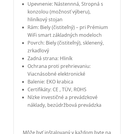
Upevnenie: Nástennná, Stropná s
konzolou (možnosť výberu),
hliníkový stojan
Rám: Biely (čistiteľný) – pri Prémium
WiFi smart základných modeloch
Povrch: Biely (čistiteľný), sklenený,
zrkadlový
Zadná strana: Hliník
Ochrana proti prehrievaniu:
Viacnásobné elektronické
Balenie: EKO krabica
Certifikáty: CE , TÜV, ROHS
Nízke investičné a prevádzkové
náklady, bezúdržbová prevádzka
Môže byť inštalovaný v každom byte na