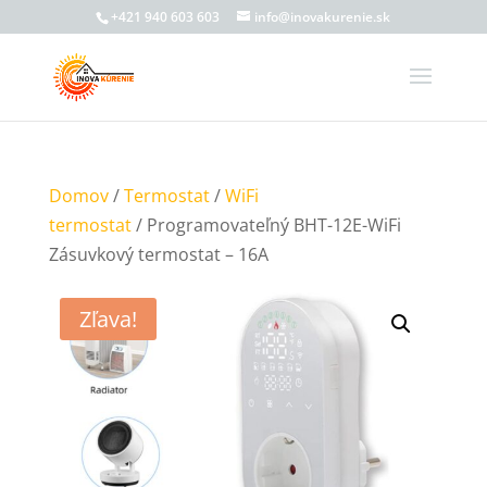
+421 940 603 603
info@inovakurenie.sk
Domov
/
Termostat
/
WiFi
termostat
/ Programovateľný BHT-12E-WiFi
Zásuvkový termostat – 16A
Zľava!