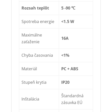
Rozsah teplôt
5 -90 ℃
Spotreba energie
<1.5 W
Maximálne
16A
zaťaženie
Chyba časovania
<1%
Materiál
PC + ABS
Stupeň krytia
IP20
Štandardná
Inštalácia
zásuvka EÚ