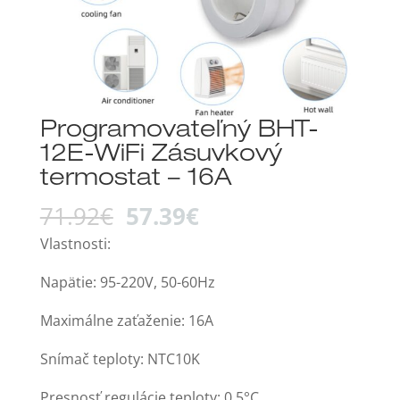
Programovateľný BHT-
12E-WiFi Zásuvkový
termostat – 16A
Original
Current
71.92
€
57.39
€
price
price
Vlastnosti:
was:
is:
71.92€.
57.39€.
Napätie: 95-220V, 50-60Hz
Maximálne zaťaženie: 16A
Snímač teploty: NTC10K
Presnosť regulácie teploty: 0,5°C