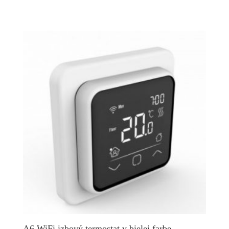
A6 WiFi izbový termostat v bielej farbe