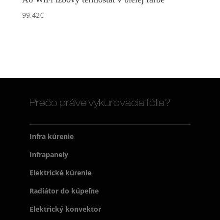
99.42
€
Prečo práve vykurovacia fólia?
Infra kúrenie
Infrapanely
Elektrické kúrenie
Radiátor do kúpeľne
Elektrický konvektor