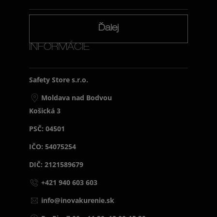
Ďalej
INFORMÁCIE
Safety Store s.r.o.
Moldava nad Bodvou
Košická 3
PSČ: 04501
IČO: 54075254
DIČ: 2121589679
+421 940 603 603
info@inovakurenie.sk