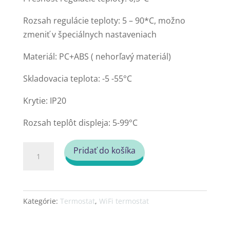
Rozsah regulácie teploty: 5 – 90*C, možno
zmeniť v špeciálnych nastaveniach
Materiál: PC+ABS ( nehorľavý materiál)
Skladovacia teplota: -5 -55°C
Krytie: IP20
Rozsah teplôt displeja: 5-99°C
množstvo
Pridať do košíka
Programovateľný
BHT-
12E-
Kategórie:
Termostat
,
WiFi termostat
WiFi
Zásuvkový