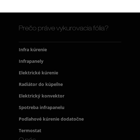
Prečo práve vykurovacia fólia?
Infra kúrenie
Infrapanely
Elektrické kúrenie
Radiátor do kúpeľne
Elektrický konvektor
Spotreba infrapanelu
Podlahové kúrenie dodatočne
Termostat