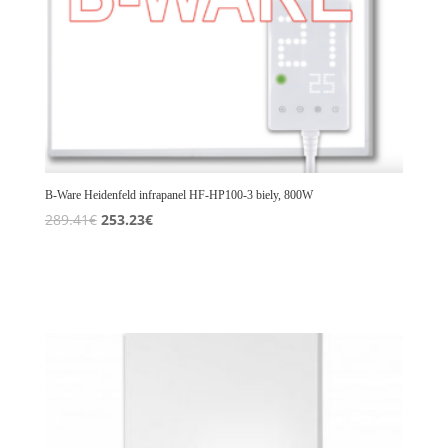
B-Ware Heidenfeld infrapanel HF-HP100-3 biely, 800W
Original
Current
289.41
€
253.23
€
price
price
was:
is:
289.41€.
253.23€.