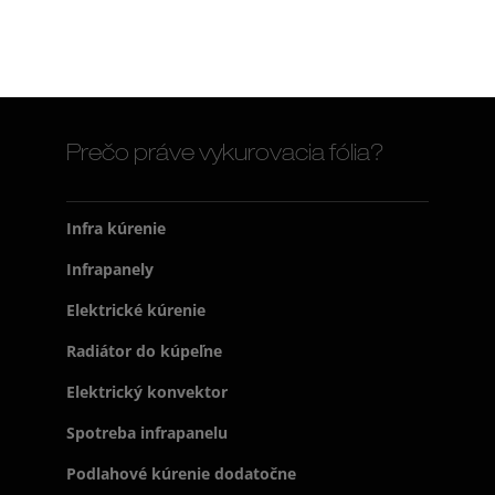
Prečo práve vykurovacia fólia?
Infra kúrenie
Infrapanely
Elektrické kúrenie
Radiátor do kúpeľne
Elektrický konvektor
Spotreba infrapanelu
Podlahové kúrenie dodatočne