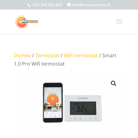
+421 940 603 603
info@inovakurenie.sk
Domov
/
Termostat
/
WiFi termostat
/ Smart
1.0 Pro Wifi termostat