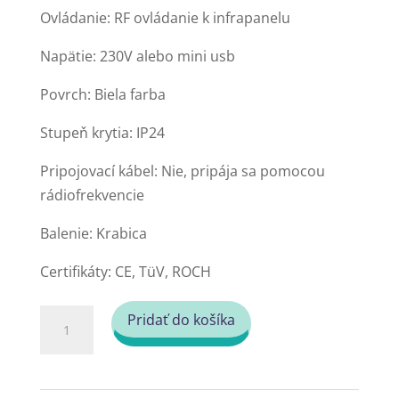
Ovládanie: RF ovládanie k infrapanelu
Napätie: 230V alebo mini usb
Povrch: Biela farba
Stupeň krytia: IP24
Pripojovací kábel: Nie, pripája sa pomocou
rádiofrekvencie
Balenie: Krabica
Certifikáty: CE, TüV, ROCH
množstvo
Pridať do košíka
Smart
1.0
Pro