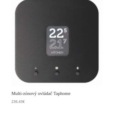
Multi-zónový ovládač Taphome
236.43
€