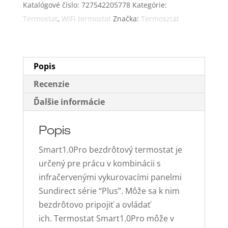
Katalógové číslo:
727542205778
Kategórie:
Wifi
Termostat
,
WiFi termostat
Značka:
Termosztát
termostat
Popis
Recenzie
Ďalšie informácie
Popis
Smart1.0Pro bezdrôtový termostat je
určený pre prácu v kombinácii s
infračervenými vykurovacími panelmi
Sundirect série “Plus”. Môže sa k nim
bezdrôtovo pripojiť a ovládať
ich. Termostat Smart1.0Pro môže v