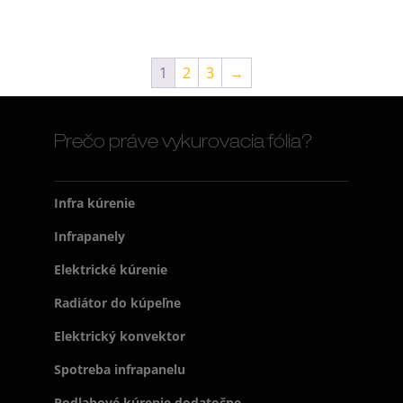
1
2
3
→
Prečo práve vykurovacia fólia?
Infra kúrenie
Infrapanely
Elektrické kúrenie
Radiátor do kúpeľne
Elektrický konvektor
Spotreba infrapanelu
Podlahové kúrenie dodatočne