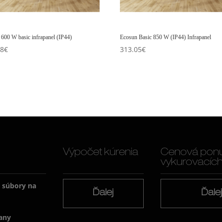
600 W basic infrapanel (IP44)
Ecosun Basic 850 W (IP44) Infrapanel
48
€
313.05
€
Výpočet kúrenia
Cenová pon
vykurovacích f
a súbory na
Ďalej
Ďale
any