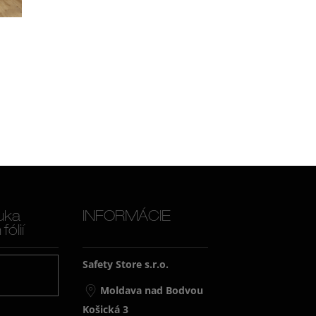
uka
INFORMÁCIE
ólií
Safety Store s.r.o.
j
Moldava nad Bodvou
Košická 3