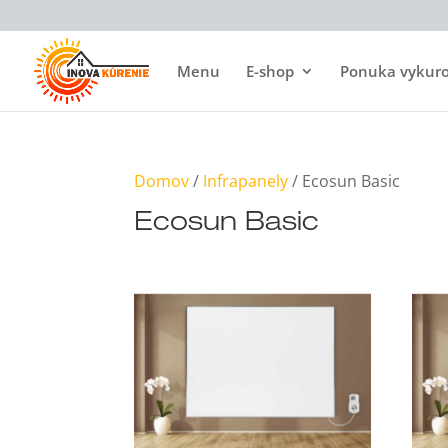
Menu
E-shop
Ponuka vykurov
Domov
/
Infrapanely
/ Ecosun Basic
Ecosun Basic