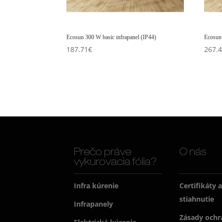
Ecosun 300 W basic infrapanel (IP44)
Ecosun 
187.71
€
267.
Prečo práve
O nás
vykurovacia fólia?
Infra kúrenie
Certifikáty 
stiahnutie
Infrapanely
Zásady ochr