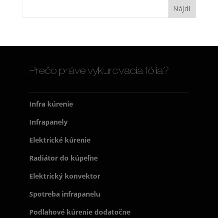
Prečo práve vykurovacia fólia?
Infra kúrenie
Infrapanely
Elektrické kúrenie
Radiátor do kúpeľne
Elektrický konvektor
Spotreba infrapanelu
Podlahové kúrenie dodatočne