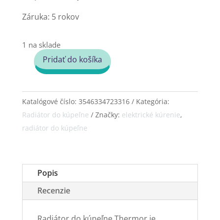
Záruka: 5 rokov
1 na sklade
Pridať do košíka
množstvo
Thermor
Corsaire
Katalógové číslo:
3546334723316
Kategória:
1000W
Radiátor do kúpeľne
Značky:
elektrické kúrenie
,
Elektrický
radiátor do kúpeľne
radiátor
do
kúpeľne
Popis
Recenzie
Radiátor do kúpeľne Thermor je