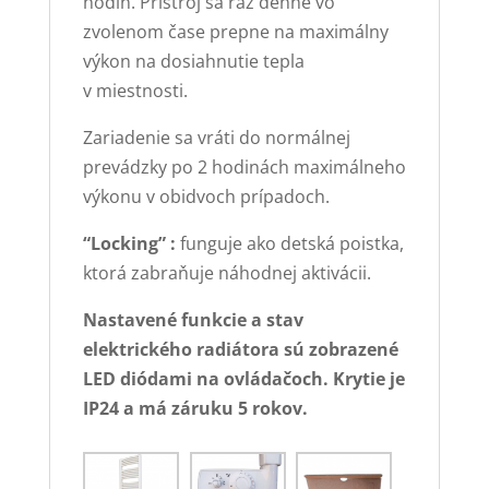
hodín. Prístroj sa raz denne vo
zvolenom čase prepne na maximálny
výkon na dosiahnutie tepla
v miestnosti.
Zariadenie sa vráti do normálnej
prevádzky po 2 hodinách maximálneho
výkonu v obidvoch prípadoch.
“Locking” :
funguje ako detská poistka,
ktorá zabraňuje náhodnej aktivácii.
Nastavené funkcie a stav
elektrického radiátora sú zobrazené
LED diódami na ovládačoch. Krytie je
IP24 a má záruku 5 rokov.