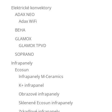
Elektrické konvektory
ADAX NEO
Adax WiFi
BEHA
GLAMOX
GLAMOX TPVD
SOPRANO
Infrapanely
Ecosun
Infrapanely M-Ceramics
K+ infrapanel
Obrazové infrapanely
Sklenené Ecosun infrapanely
Zrkadlové infrapanely