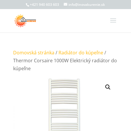
+421 940 603 603
info@inovakurenie.sk
Domovská stránka
/
Radiátor do kúpeľne
/
Thermor Corsaire 1000W Elektrický radiátor do
kúpeľne