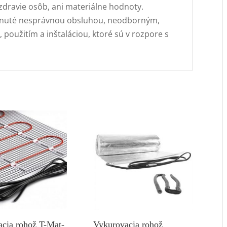
zdravie osôb, ani materiálne hodnoty.
iknuté nesprávnou obsluhou, neodborným,
oužitím a inštaláciou, ktoré sú v rozpore s
cia rohož T-Mat-
Vykurovacia rohož