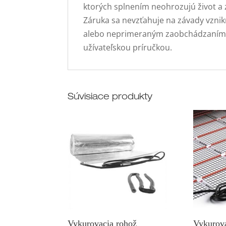
ktorých splnením neohrozujú život a 
Záruka sa nevzťahuje na závady vzn
alebo neprimeraným zaobchádzaním, p
užívateľskou príručkou.
Súvisiace produkty
Vykurovacia rohož
Vykurova