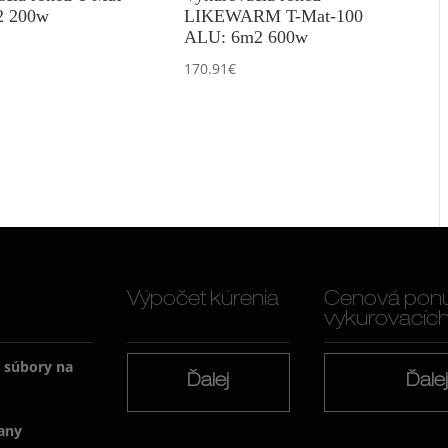
2 200w
LIKEWARM T-Mat-100
ALU: 6m2 600w
170.91
€
Výpočet kúrenia
Cenová pon
vykurovacích f
a súbory na
Ďalej
Ďale
any