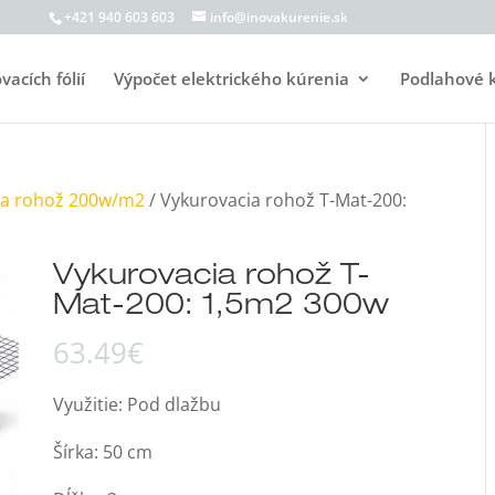
+421 940 603 603
info@inovakurenie.sk
acích fólií
Výpočet elektrického kúrenia
Podlahové 
ia rohož 200w/m2
/ Vykurovacia rohož T-Mat-200:
Vykurovacia rohož T-
Mat-200: 1,5m2 300w
63.49
€
Využitie: Pod dlažbu
Šírka: 50 cm