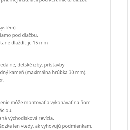
systém).
riamo pod dlažbu.
tane dlaždíc je 15 mm
edálne, detské izby, prístavby:
írodný kameň (maximálna hrúbka 30 mm).
r.
iadenie môže montovať a vykonávať na ňom
áciou.
ná východisková revízia.
vádzke len vtedy, ak vyhovujú podmienkam,