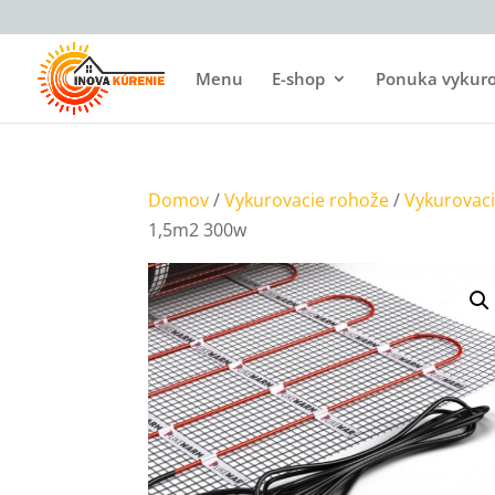
Menu
E-shop
Ponuka vykurov
Domov
/
Vykurovacie rohože
/
Vykurovac
1,5m2 300w