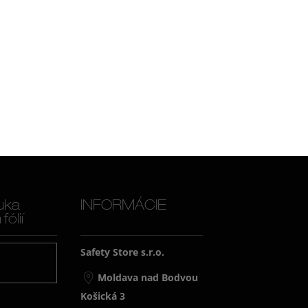
uka
INFORMÁCIE
ólií
Safety Store s.r.o.
j
Moldava nad Bodvou
Košická 3