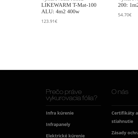
LIKEWARM T-Mat-100
200: 1m
ALU: 4m2 400w
54.70
€
123.91
€
Prečo práve
O nás
vykurovacia fólia?
Infra kúrenie
Certifikáty 
stiahnutie
Infrapanely
Zásady ochr
Elektrické kúrenie