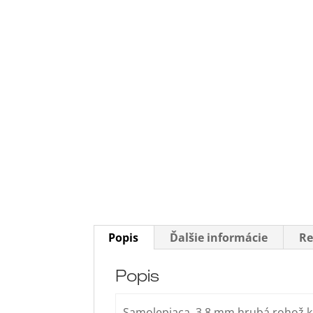
Popis
Ďalšie informácie
Re
Popis
Samolepiaca, 3,8 mm hrubá rohož k 