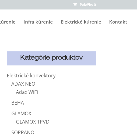
Položky 0
kúrenie
Infra kúrenie
Elektrické kúrenie
Kontakt
Kategórie produktov
Elektrické konvektory
ADAX NEO
Adax WiFi
BEHA
GLAMOX
GLAMOX TPVD
SOPRANO