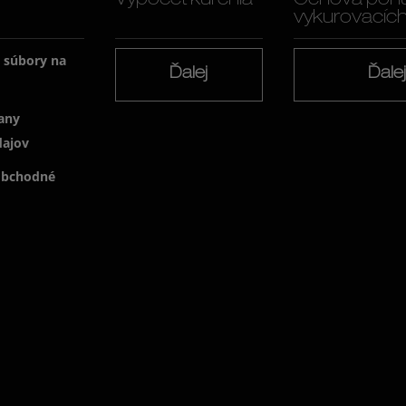
Výpočet kúrenia
Cenová pon
vykurovacích f
a súbory na
Ďalej
Ďale
any
dajov
obchodné