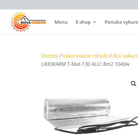
Menu
E-shop
Ponuka vykurov
Domov
/
Vykurovacie rohože
/
ALU vykur
LIKEWARM T-Mat-130 ALU: 8m2 1040w