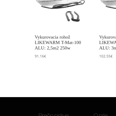
Vykurovacia rohož
Vykurova
LIKEWARM T-Mat-100
LIKEWA
ALU: 2,5m2 250w
ALU: 3
91.16
€
102.55
€