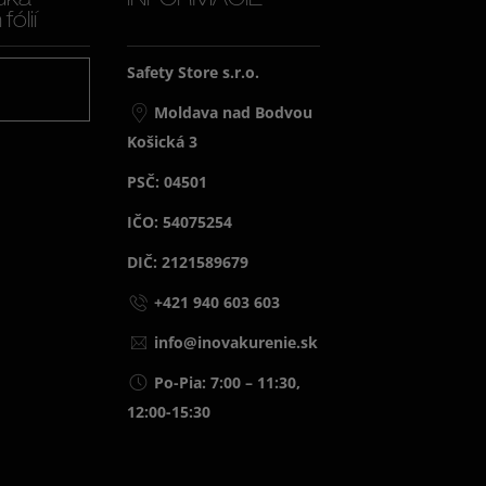
uka
INFORMÁCIE
ólií
Safety Store s.r.o.
j
Moldava nad Bodvou
Košická 3
PSČ: 04501
IČO: 54075254
DIČ: 2121589679
+421 940 603 603
info@inovakurenie.sk
Po-Pia: 7:00 – 11:30,
12:00-15:30