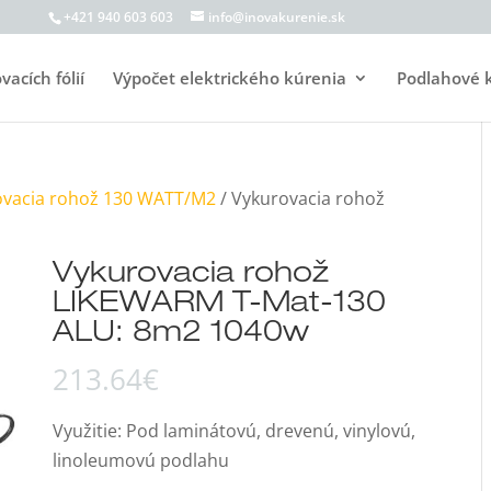
+421 940 603 603
info@inovakurenie.sk
acích fólií
Výpočet elektrického kúrenia
Podlahové 
ovacia rohož 130 WATT/M2
/ Vykurovacia rohož
Vykurovacia rohož
LIKEWARM T-Mat-130
ALU: 8m2 1040w
213.64
€
Využitie: Pod laminátovú, drevenú, vinylovú,
linoleumovú podlahu