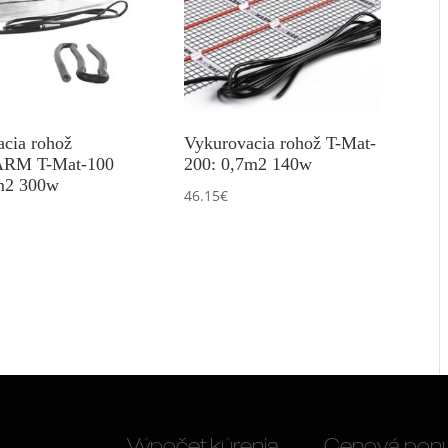
cia rohož
Vykurovacia rohož T-Mat-
RM T-Mat-100
200: 0,7m2 140w
m2 300w
46.15
€