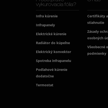
Prečo práve
O nás
vykurovacia fólia?
Infra kúrenie
Certifikáty 
stiahnutie
Infrapanely
Zásady ochr
Elektrické kúrenie
osobných ú
Radiátor do kúpeľne
Všeobecné 
Elektrický konvektor
podmienky
Spotreba infrapanelu
Podlahové kúrenie
dodatočne
Termostat