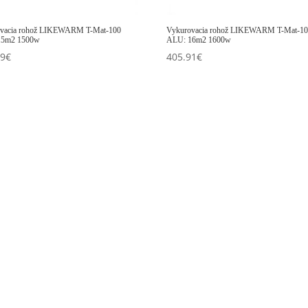
vacia rohož LIKEWARM T-Mat-100
Vykurovacia rohož LIKEWARM T-Mat-1
15m2 1500w
ALU: 16m2 1600w
49
€
405.91
€