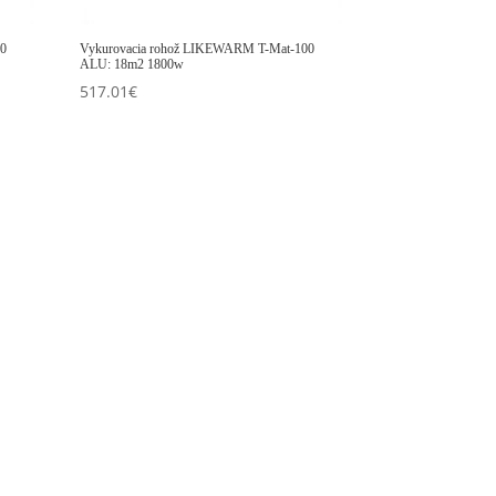
00
Vykurovacia rohož LIKEWARM T-Mat-100
ALU: 18m2 1800w
517.01
€