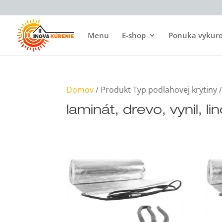
Menu
E-shop
Ponuka vykurov
Domov
/ Produkt Typ podlahovej krytiny /
laminát, drevo, vynil, l