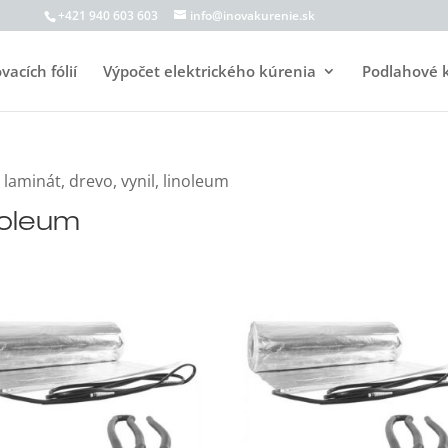
+421 940 603 603
info@inovakurenie.sk
acích fólií
Výpočet elektrického kúrenia
Podlahové 
 laminát, drevo, vynil, linoleum
inoleum