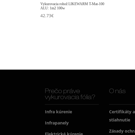
Vykurovacia rohož LIKEWARM T-Mat-100
ALU: 1m2 100w
42.73
€
Prečo práve
O nás
vykurovacia fólia?
Infra kúrenie
Certifikáty 
stiahnutie
Infrapanely
Zásady ochr
Elektrické kúrenie