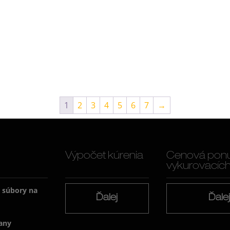
1
2
3
4
5
6
7
→
Výpočet kúrenia
Cenová pon
vykurovacích f
a súbory na
Ďalej
Ďale
any