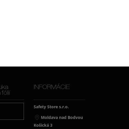
uka
INFORMÁCIE
ólií
Safety Store s.r.o.
j
Moldava nad Bodvou
Košická 3