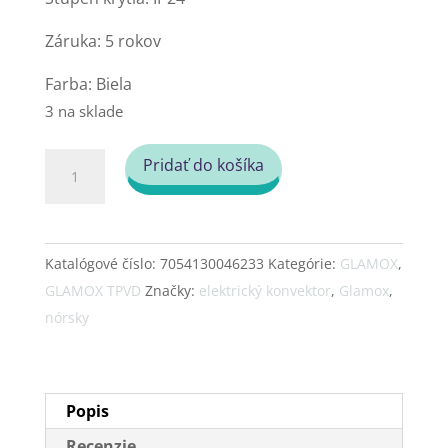
Záruka: 5 rokov
Farba: Biela
3 na sklade
množstvo
Pridať do košíka
Konvektor
Glamox
TPVD
Katalógové číslo:
7054130046233
Kategórie:
GLAMOX
,
10
GLAMOX TPVD
Značky:
elektrický konvektor
,
Glamox
,
1000
nórsky
W
35cm
DT,
35
Popis
cm
Recenzie