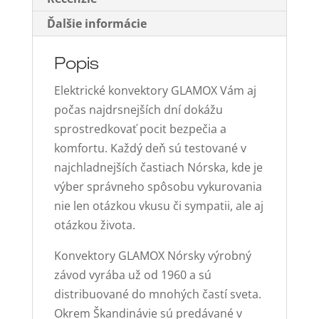
vysoký
Ďalšie informácie
(dvojitá
izolácia)
Popis
Elektrické konvektory GLAMOX Vám aj
počas najdrsnejších dní dokážu
sprostredkovať pocit bezpečia a
komfortu. Každý deň sú testované v
najchladnejších častiach Nórska, kde je
výber správneho spôsobu vykurovania
nie len otázkou vkusu či sympatii, ale aj
otázkou života.
Konvektory GLAMOX Nórsky výrobný
závod vyrába už od 1960 a sú
distribuované do mnohých častí sveta.
Okrem Škandinávie sú predávané v