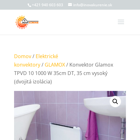
+421 940 603 603
info@inovakurenie.sk
Domov
/
Elektrické
konvektory
/
GLAMOX
/ Konvektor Glamox
TPVD 10 1000 W 35cm DT, 35 cm vysoký
(dvojitá izolácia)