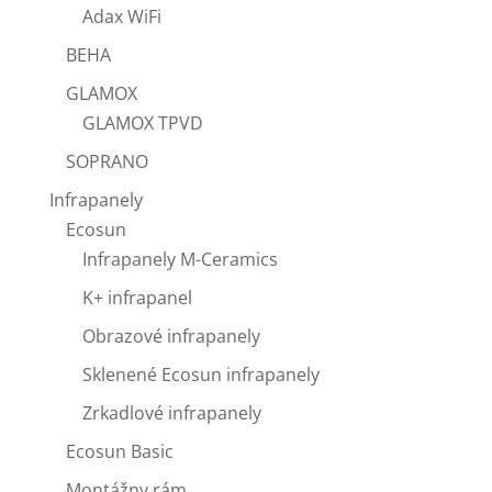
Adax WiFi
BEHA
GLAMOX
GLAMOX TPVD
SOPRANO
Infrapanely
Ecosun
Infrapanely M-Ceramics
K+ infrapanel
Obrazové infrapanely
Sklenené Ecosun infrapanely
Zrkadlové infrapanely
Ecosun Basic
Montážny rám