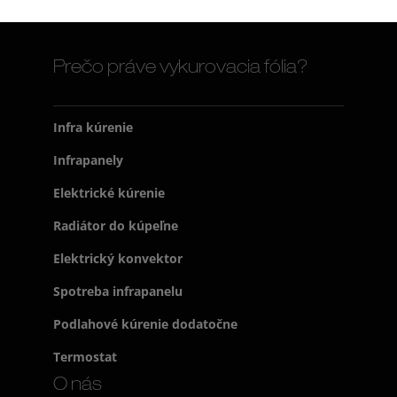
Prečo práve vykurovacia fólia?
Infra kúrenie
Infrapanely
Elektrické kúrenie
Radiátor do kúpeľne
Elektrický konvektor
Spotreba infrapanelu
Podlahové kúrenie dodatočne
Termostat
O nás