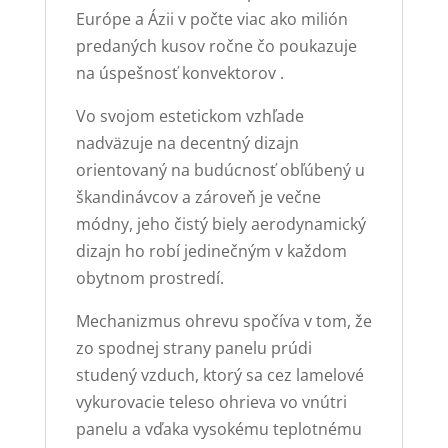
Európe a Ázii v počte viac ako milión
predaných kusov ročne čo poukazuje
na úspešnosť konvektorov .
Vo svojom estetickom vzhľade
nadväzuje na decentný dizajn
orientovaný na budúcnosť obľúbený u
škandinávcov a zároveň je večne
módny, jeho čistý biely aerodynamický
dizajn ho robí jedinečným v každom
obytnom prostredí.
Mechanizmus ohrevu spočíva v tom, že
zo spodnej strany panelu prúdi
studený vzduch, ktorý sa cez lamelové
vykurovacie teleso ohrieva vo vnútri
panelu a vďaka vysokému teplotnému