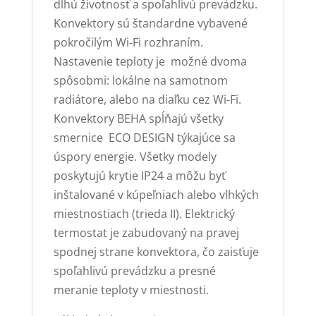
dlhú životnosť a spoľahlivú prevádzku.
Konvektory sú štandardne vybavené
pokročilým Wi-Fi rozhraním.
Nastavenie teploty je možné dvoma
spôsobmi: lokálne na samotnom
radiátore, alebo na diaľku cez Wi-Fi.
Konvektory BEHA spĺňajú všetky
smernice ECO DESIGN týkajúce sa
úspory energie. Všetky modely
poskytujú krytie IP24 a môžu byť
inštalované v kúpeľniach alebo vlhkých
miestnostiach (trieda II). Elektrický
termostat je zabudovaný na pravej
spodnej strane konvektora, čo zaisťuje
spoľahlivú prevádzku a presné
meranie teploty v miestnosti.