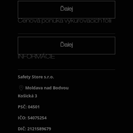
Ďalej
Cenová ponuka vykurovacích fólií
Ďalej
INFORMÁCIE
Safety Store s.r.o.
Moldava nad Bodvou
Košická 3
PSČ: 04501
IČO: 54075254
DIČ: 2121589679