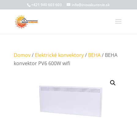
+421 940 603 603
info@inovakurenie.sk
Domov
/
Elektrické konvektory
/
BEHA
/ BEHA
konvektor PV6 600W wifi