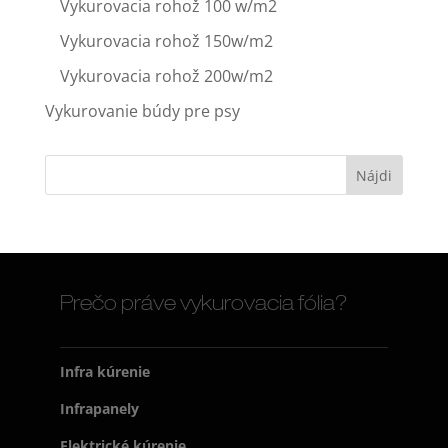
Vykurovacia rohož 100 w/m2
Vykurovacia rohož 150w/m2
Vykurovacia rohož 200w/m2
Vykurovanie búdy pre psy
Prečo práve vykurovacia fólia?
Infra kúrenie
Infrapanely
Elektrické kúrenie