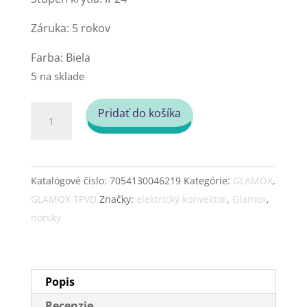
Záruka: 5 rokov
Farba: Biela
5 na sklade
množstvo
Pridať do košíka
Konvektor
Glamox
TPVD
Katalógové číslo:
7054130046219
Kategórie:
GLAMOX
,
06
GLAMOX TPVD
Značky:
elektrický konvektor
,
Glamox
,
600
nórsky
W
35cm
DT,
35
Popis
cm
Recenzie