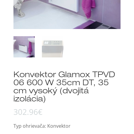
Konvektor Glamox TPVD
06 600 W 35cm DT, 35
cm vysoký (dvojitá
izolácia)
302.96
€
Typ ohrievača: Konvektor