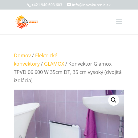
+421 940 603 603
info@inovakurenie.sk
Domov
/
Elektrické
konvektory
/
GLAMOX
/ Konvektor Glamox
TPVD 06 600 W 35cm DT, 35 cm vysoký (dvojitá
izolácia)