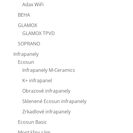
Adax WiFi
BEHA
GLAMOX
GLAMOX TPVD
SOPRANO
Infrapanely
Ecosun
Infrapanely M-Ceramics
K+ infrapanel
Obrazové infrapanely
Sklenené Ecosun infrapanely
Zrkadlové infrapanely
Ecosun Basic
Montážny rám