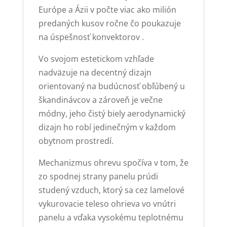
Európe a Ázii v počte viac ako milión
predaných kusov ročne čo poukazuje
na úspešnosť konvektorov .
Vo svojom estetickom vzhľade
nadväzuje na decentný dizajn
orientovaný na budúcnosť obľúbený u
škandinávcov a zároveň je večne
módny, jeho čistý biely aerodynamický
dizajn ho robí jedinečným v každom
obytnom prostredí.
Mechanizmus ohrevu spočíva v tom, že
zo spodnej strany panelu prúdi
studený vzduch, ktorý sa cez lamelové
vykurovacie teleso ohrieva vo vnútri
panelu a vďaka vysokému teplotnému