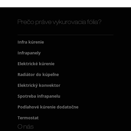
Prečo práve vykurovacia fólia?
Infra kúrenie
Infrapanely
Elektrické kúrenie
Radiátor do kúpeľne
Elektrický konvektor
Spotreba infrapanelu
Podlahové kúrenie dodatočne
Termostat
O nás