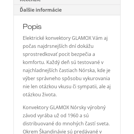
vysoký
Ďalšie informácie
(dvojitá
izolácia)
Popis
Elektrické konvektory GLAMOX Vám aj
počas najdrsnejších dní dokážu
sprostredkovať pocit bezpečia a
komfortu. Každý deň sú testované v
najchladnejších častiach Nórska, kde je
výber správneho spôsobu vykurovania
nie len otázkou vkusu či sympatii, ale aj
otázkou života.
Konvektory GLAMOX Nórsky výrobný
závod vyrába už od 1960 a sú
distribuované do mnohých častí sveta.
Okrem Škandinávie sú predávané v