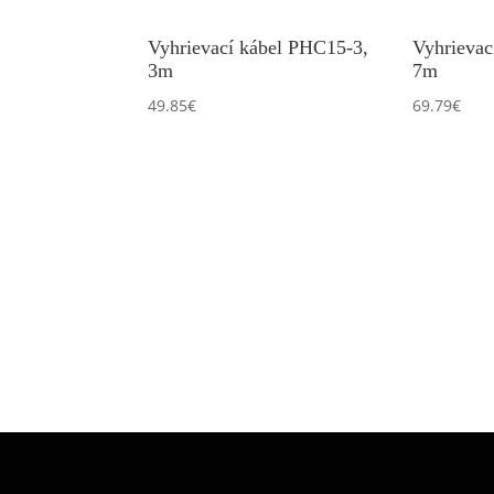
Vyhrievací kábel PHC15-3,
Vyhrievac
3m
7m
49.85
€
69.79
€