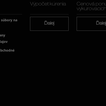
Výpočet kúrenia
Cenová pon
vykurovacích f
a súbory na
Ďalej
Ďale
any
dajov
obchodné