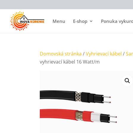
Menu
E-shop
Ponuka vykurov
Domovská stránka
/
Vyhrievací kábel
/
Sa
vyhrievací kábel 16 Watt/m