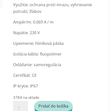
Využitie: ochrana proti mrazu, vyhrievanie
potrubí, žľabov
Ampér/m: 0.069 A / m
Napätie: 230 V
Upevnenie: hliníková páska
Izolácia kábla: fluopolimer
Ovládanie: samoregulácia
Certifikát: CE
IP krytie: IP67
3784 na sklade
množstvo
Pridať do košíka
Samoregulačný