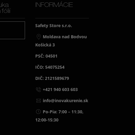
uka
INFORMÁCIE
ólií
Safety Store s.r.o.
j
Moldava nad Bodvou
Košická 3
PSČ: 04501
IČO: 54075254
DIČ: 2121589679
+421 940 603 603
info@inovakurenie.sk
Po-Pia: 7:00 – 11:30,
12:00-15:30