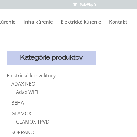
Položky 0
kúrenie
Infra kúrenie
Elektrické kúrenie
Kontakt
Kategórie produktov
Elektrické konvektory
ADAX NEO
Adax WiFi
BEHA
GLAMOX
GLAMOX TPVD
SOPRANO