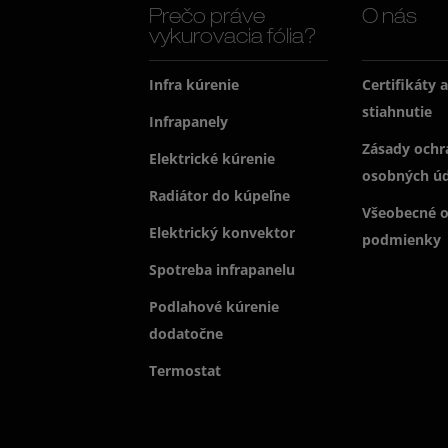
Prečo práve
O nás
vykurovacia fólia?
Infra kúrenie
Certifikáty 
stiahnutie
Infrapanely
Zásady ochr
Elektrické kúrenie
osobných ú
Radiátor do kúpeľne
Všeobecné 
Elektrický konvektor
podmienky
Spotreba infrapanelu
Podlahové kúrenie
dodatočne
Termostat