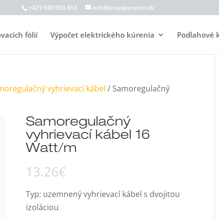
+421 940 603 603
info@inovakurenie.sk
acích fólií
Výpočet elektrického kúrenia
Podlahové 
moregulačný vyhrievací kábel
/ Samoregulačný
Samoregulačný
vyhrievací kábel 16
Watt/m
13.26
€
Typ: uzemnený vyhrievací kábel s dvojitou
izoláciou