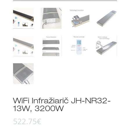
WiFi Infražiarič JH-NR32-
13W, 3200W
522.75
€