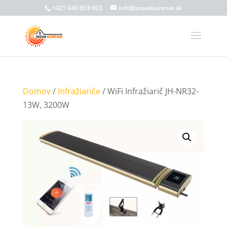
+421 940 603 603
info@inovakurenie.sk
Domov
/
Infražiariče
/ WiFi Infražiarič JH-NR32-
13W, 3200W