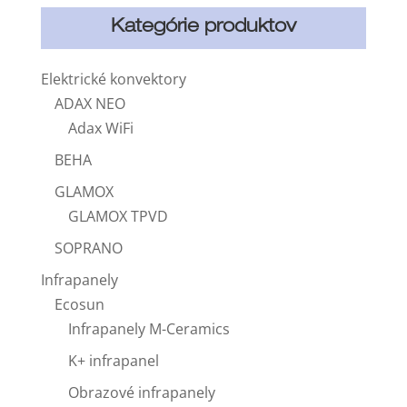
Kategórie produktov
Elektrické konvektory
ADAX NEO
Adax WiFi
BEHA
GLAMOX
GLAMOX TPVD
SOPRANO
Infrapanely
Ecosun
Infrapanely M-Ceramics
K+ infrapanel
Obrazové infrapanely