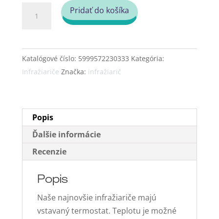
množstvo
Pridať do košíka
WiFi
Infražiarič
JH-
Katalógové číslo:
5999572230333
Kategória:
NR32-
Infražiariče
Značka:
infražiarič
13W,
3200W
Popis
Ďalšie informácie
Recenzie
Popis
Naše najnovšie infražiariče majú
vstavaný termostat. Teplotu je možné