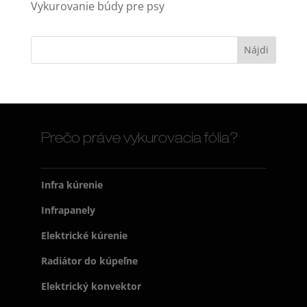
Vykurovanie búdy pre psy
Prečo práve vykurovacia fólia?
Infra kúrenie
Infrapanely
Elektrické kúrenie
Radiátor do kúpeľne
Elektrický konvektor