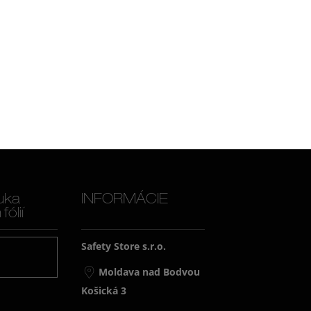
uka
INFORMÁCIE
ólií
Safety Store s.r.o.
j
Moldava nad Bodvou
Košická 3