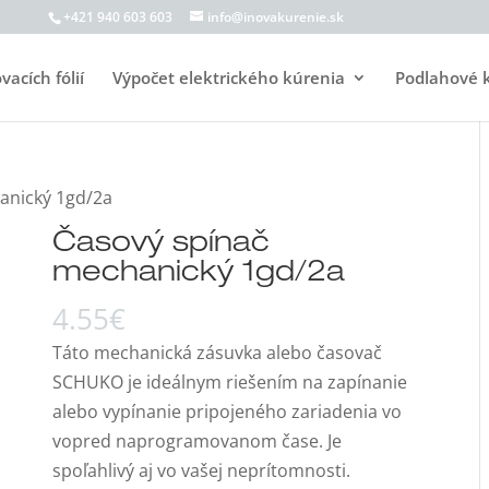
+421 940 603 603
info@inovakurenie.sk
acích fólií
Výpočet elektrického kúrenia
Podlahové 
anický 1gd/2a
Časový spínač
mechanický 1gd/2a
4.55
€
Táto mechanická zásuvka alebo časovač
SCHUKO je ideálnym riešením na zapínanie
alebo vypínanie pripojeného zariadenia vo
vopred naprogramovanom čase. Je
spoľahlivý aj vo vašej neprítomnosti.