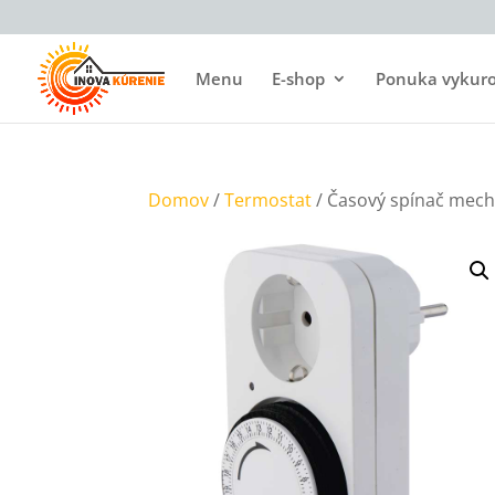
Menu
E-shop
Ponuka vykurov
Domov
/
Termostat
/ Časový spínač mech