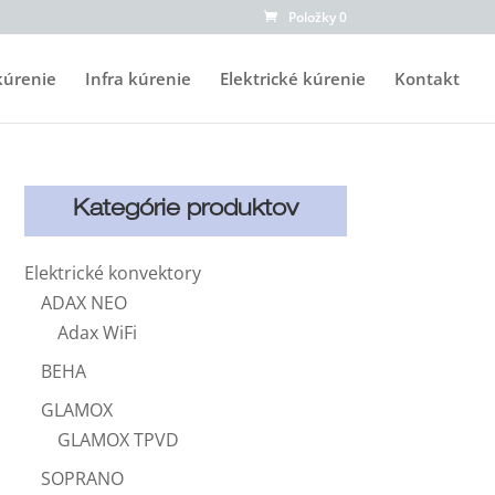
Položky 0
kúrenie
Infra kúrenie
Elektrické kúrenie
Kontakt
Kategórie produktov
Elektrické konvektory
ADAX NEO
Adax WiFi
BEHA
GLAMOX
GLAMOX TPVD
SOPRANO