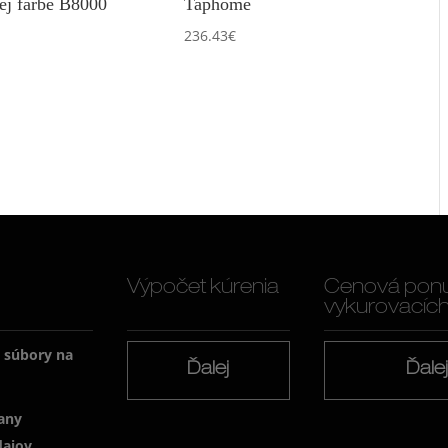
nej farbe B8000
Taphome
236.43
€
Výpočet kúrenia
Cenová pon
vykurovacích f
a súbory na
Ďalej
Ďale
any
dajov