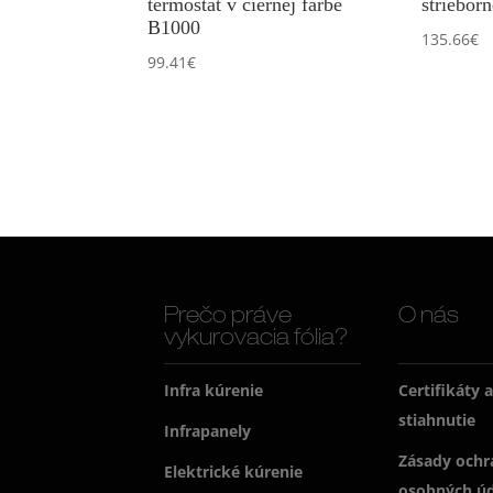
termostat v čiernej farbe
striebor
B1000
135.66
€
99.41
€
Prečo práve
O nás
vykurovacia fólia?
Infra kúrenie
Certifikáty 
stiahnutie
Infrapanely
Zásady ochr
Elektrické kúrenie
osobných ú