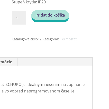
Stupeň krytia: IP20
množstvo
Pridať do košíka
Časový
spínač
mechanický
Katalógové číslo:
2
Kategória:
Termostat
1gd/2a
ormácie
vač SCHUKO je ideálnym riešením na zapínanie
nia vo vopred naprogramovanom čase. Je