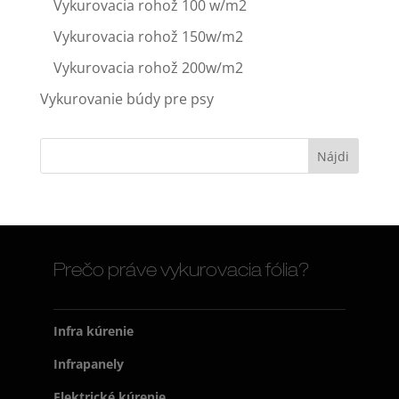
Vykurovacia rohož 100 w/m2
Vykurovacia rohož 150w/m2
Vykurovacia rohož 200w/m2
Vykurovanie búdy pre psy
Prečo práve vykurovacia fólia?
Infra kúrenie
Infrapanely
Elektrické kúrenie