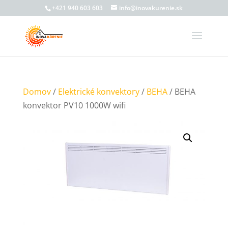
+421 940 603 603
info@inovakurenie.sk
Domov
/
Elektrické konvektory
/
BEHA
/ BEHA
konvektor PV10 1000W wifi