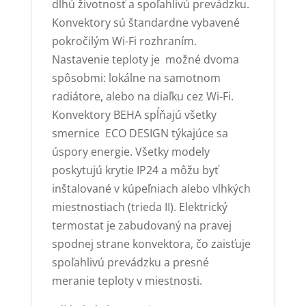
dlhú životnosť a spoľahlivú prevádzku.
Konvektory sú štandardne vybavené
pokročilým Wi-Fi rozhraním.
Nastavenie teploty je možné dvoma
spôsobmi: lokálne na samotnom
radiátore, alebo na diaľku cez Wi-Fi.
Konvektory BEHA spĺňajú všetky
smernice ECO DESIGN týkajúce sa
úspory energie. Všetky modely
poskytujú krytie IP24 a môžu byť
inštalované v kúpeľniach alebo vlhkých
miestnostiach (trieda II). Elektrický
termostat je zabudovaný na pravej
spodnej strane konvektora, čo zaisťuje
spoľahlivú prevádzku a presné
meranie teploty v miestnosti.