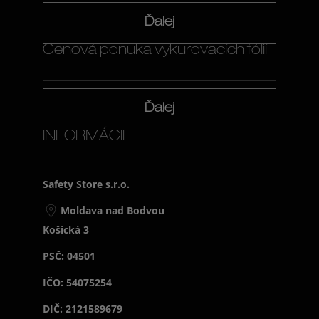
Ďalej
Cenová ponuka vykurovacích fólií
Ďalej
INFORMÁCIE
Safety Store s.r.o.
Moldava nad Bodvou
Košická 3
PSČ: 04501
IČO: 54075254
DIČ: 2121589679