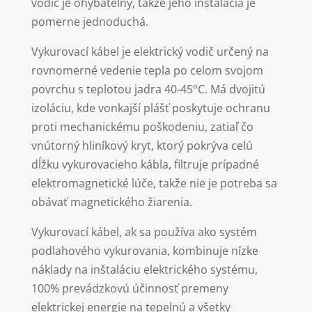
vodič je ohýbateľný, takže jeho inštalácia je
pomerne jednoduchá.
Vykurovací kábel je elektrický vodič určený na
rovnomerné vedenie tepla po celom svojom
povrchu s teplotou jadra 40-45°C. Má dvojitú
izoláciu, kde vonkajší plášť poskytuje ochranu
proti mechanickému poškodeniu, zatiaľ čo
vnútorný hliníkový kryt, ktorý pokrýva celú
dĺžku vykurovacieho kábla, filtruje prípadné
elektromagnetické lúče, takže nie je potreba sa
obávať magnetického žiarenia.
Vykurovací kábel, ak sa používa ako systém
podlahového vykurovania, kombinuje nízke
náklady na inštaláciu elektrického systému,
100% prevádzkovú účinnosť premeny
elektrickej energie na tepelnú a všetky