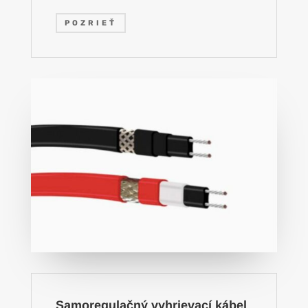
POZRIEŤ
Samoregulačný vyhrievací kábel