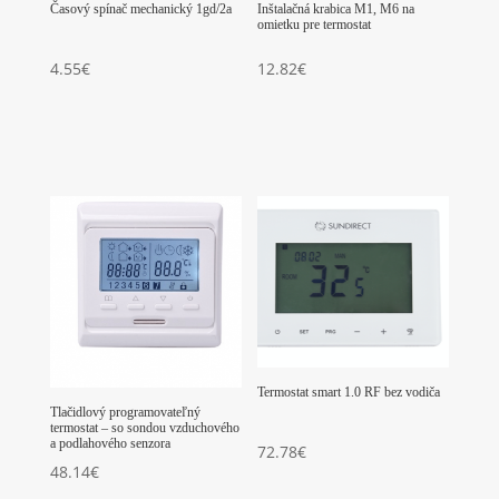
Časový spínač mechanický 1gd/2a
Inštalačná krabica M1, M6 na
omietku pre termostat
4.55
€
12.82
€
Termostat smart 1.0 RF bez vodiča
Tlačidlový programovateľný
termostat – so sondou vzduchového
a podlahového senzora
72.78
€
48.14
€