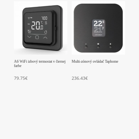
A6 WiFi izbový termostat v čiernej
Multi-zónový ovládač Taphome
farbe
79.75
€
236.43
€