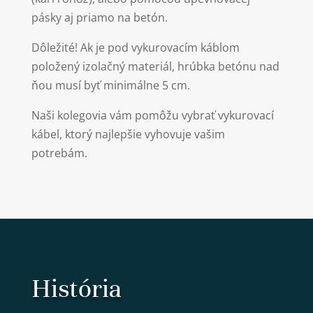
pásky aj priamo na betón.
Dôležité! Ak je pod vykurovacím káblom
položený izolačný materiál, hrúbka betónu nad
ňou musí byť minimálne 5 cm.
Naši kolegovia vám pomôžu vybrať vykurovací
kábel, ktorý najlepšie vyhovuje vašim
potrebám.
História