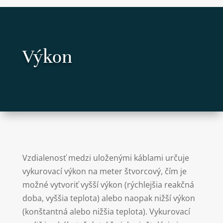
Výkon
Vzdialenosť medzi uloženými káblami určuje
vykurovací výkon na meter štvorcový, čím je
možné vytvoriť vyšší výkon (rýchlejšia reakčná
doba, vyššia teplota) alebo naopak nižší výkon
(konštantná alebo nižšia teplota). Vykurovací