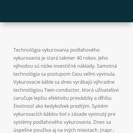
Technológia vykurovania podlahového
vykurovania je stará takmer 40 rokov. Jeho
výhodou sú nízke investičné náklady. Samotná
technológia sa postupom času veľmi vyvinula.
Vykurovacie káble sa dnes vyrábajú výhradne
technológiou Twin-conductor, ktorá užívateľovi
zaručuje lepšiu efektivitu prevádzky a dlhšiu
životnosť ako kedykoľvek predtým. Systém
vykurovacích káblov bol v zásade vyvinutý pre
systémy podlahového vykurovania. Dnes sa
úspešne používa aj na iných miestach. (napr.: