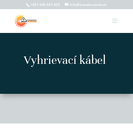
+421 940 603 603
info@inovakurenie.sk
Vyhrievací kábel