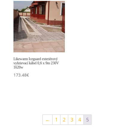
Likewarm Iceguard exteriérový
vyhrievací kábel 0,6 x 9m 230V
1620w
173.48
€
←
1
2
3
4
5