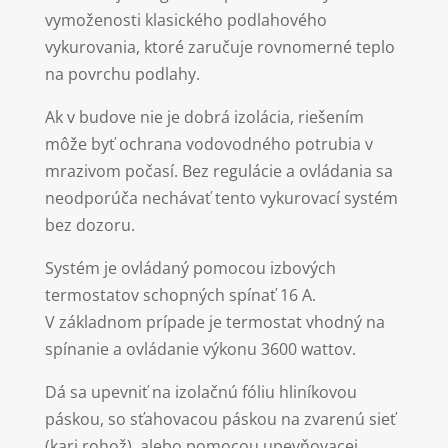
vymoženosti klasického podlahového
vykurovania, ktoré zaručuje rovnomerné teplo
na povrchu podlahy.
Ak v budove nie je dobrá izolácia, riešením
môže byť ochrana vodovodného potrubia v
mrazivom počasí. Bez regulácie a ovládania sa
neodporúča nechávať tento vykurovací systém
bez dozoru.
Systém je ovládaný pomocou izbových
termostatov schopných spínať 16 A.
V základnom prípade je termostat vhodný na
spínanie a ovládanie výkonu 3600 wattov.
Dá sa upevniť na izolačnú fóliu hliníkovou
páskou, so sťahovacou páskou na zvarenú sieť
(kari rohož), alebo pomocou upevňovacej