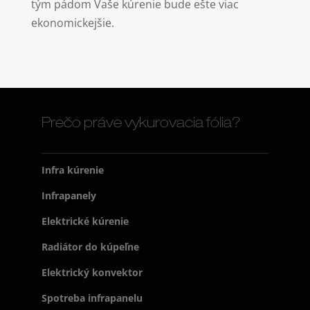
tým pádom Vaše kúrenie bude ešte viac
ekonomickejšie.
Prečo práve vykurovacia fólia?
Infra kúrenie
Infrapanely
Elektrické kúrenie
Radiátor do kúpeľne
Elektrický konvektor
Spotreba infrapanelu