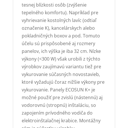
tesnej blízkosti osôb (zvýšenie
tepelného komfortu). Napríklad pre
vyhrievanie kostolných lavíc (odtiaľ
označenie K), kancelárskych alebo
pokladničných boxov a pod. Tomuto
účelu sú prispôsobené aj rozmery
panelov, ich výška je iba 32 cm. Nízke
výkony (<300 W) však urobili z týchto
výrobkov zaujímavú variantu tiež pre
vykurovanie súčasných novostavieb,
ktoré vyžadujú čoraz nižšie výkony pre
vykurovanie. Panely ECOSUN K+ je
možné použiť pre zvislú (nástennú) aj
vodorovnú (stropnú) inštaláciu, so
zapojením prívodného vodiča do
elektroinštalačnej krabice. Montážny