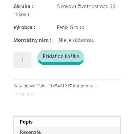
Záruka :
5 rokov ( životnosť nad 30
rokov )
Výrobca :
Fenix Group
Montážny rám :
Nie je súčasťou.
množstvo
Pridať do košíka
Infrapanel
-
Fenix
Katalógové číslo:
11V5401217
Kategória:
K+
Ecosun
infrapanel
330
K+
Popis
Recenzie