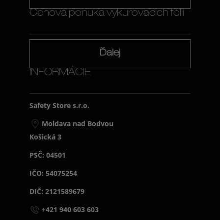
Cenová ponuka vykurovacích fólií
Ďalej
INFORMÁCIE
Safety Store s.r.o.
Moldava nad Bodvou
Košická 3
PSČ: 04501
IČO: 54075254
DIČ: 2121589679
+421 940 603 603