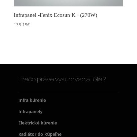
Infrapanel -Fenix Ecosun K+ (270W)
138.15
€
Prečo práve vykurovacia fólia?
Infra kúrenie
Infrapanely
Elektrické kúrenie
Radiátor do kúpeľne