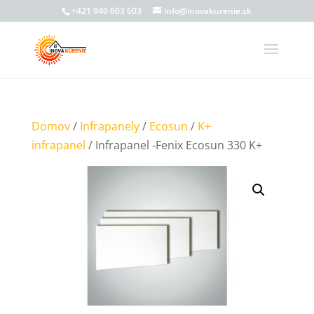
+421 940 603 603
info@inovakurenie.sk
Domov
/
Infrapanely
/
Ecosun
/
K+
infrapanel
/ Infrapanel -Fenix Ecosun 330 K+