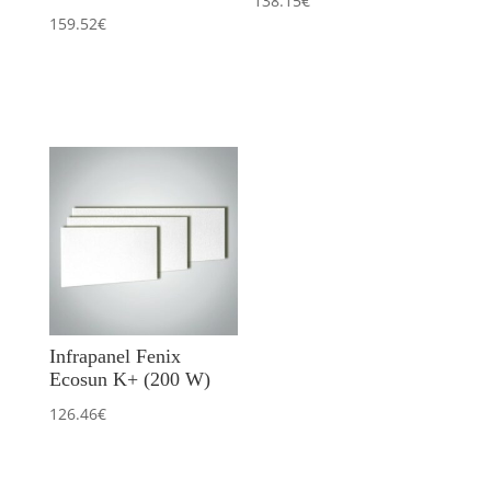
138.15
€
159.52
€
Infrapanel Fenix
Ecosun K+ (200 W)
126.46
€