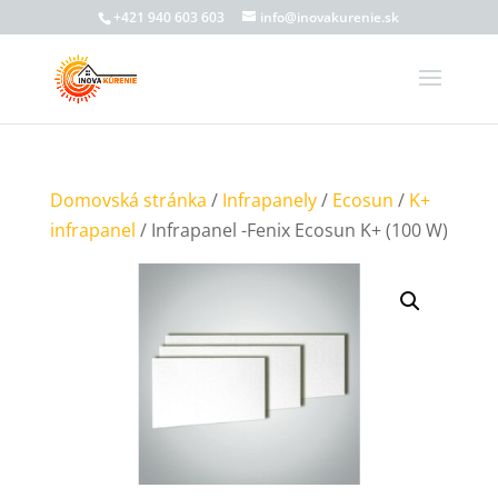
+421 940 603 603
info@inovakurenie.sk
Domovská stránka
/
Infrapanely
/
Ecosun
/
K+
infrapanel
/ Infrapanel -Fenix Ecosun K+ (100 W)