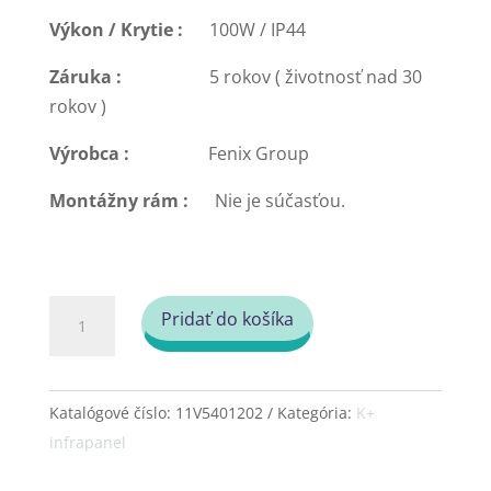
Výkon / Krytie :
100W / IP44
Záruka :
5 rokov ( životnosť nad 30
rokov )
Výrobca :
Fenix Group
Montážny rám :
Nie je súčasťou.
množstvo
Pridať do košíka
Infrapanel
-
Fenix
Katalógové číslo:
11V5401202
Kategória:
K+
Ecosun
infrapanel
K+
(100