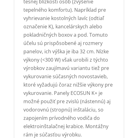
tesnej blízkosti osôb (zvýšenie
tepelného komfortu). Napríklad pre
vyhrievanie kostolných lavíc (odtiaľ
označenie K), kancelárskych alebo
pokladničných boxov a pod. Tomuto
účelu sú prispôsobené aj rozmery
panelov, ich výška je iba 32 cm. Nízke
výkony (<300 W) však urobili z týchto
výrobkov zaujímavú variantu tiež pre
vykurovanie súčasných novostavieb,
ktoré vyžadujú čoraz nižšie výkony pre
vykurovanie. Panely ECOSUN K+ je
možné použiť pre zvislú (nástennú) aj
vodorovnú (stropnú) inštaláciu, so
zapojením prívodného vodiča do
elektroinštalačnej krabice. Montážny
rám je súčasťou výrobku.