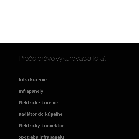
Prečo práve vykurovacia fólia?
Infra kúrenie
Infrapanely
Elektrické kúrenie
Radiátor do kúpeľne
Elektrický konvektor
Spotreba infrapanelu