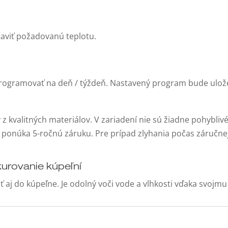
taviť požadovanú teplotu.
ogramovať na deň / týždeň. Nastavený program bude ulože
z kvalitných materiálov. V zariadení nie sú žiadne pohyblivé
 ponúka 5-ročnú záruku. Pre prípad zlyhania počas záruč
kurovanie kúpeľní
aj do kúpeľne. Je odolný voči vode a vlhkosti vďaka svojmu 