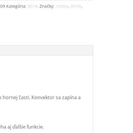
209
Kategória:
BEHA
Značky:
1000w
,
BEHA
,
hornej časti. Konvektor sa zapína a
a aj ďalšie funkcie.