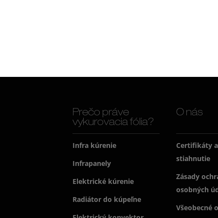
Prečo práve
O nás
vykurovacia fólia?
Infra kúrenie
Certifikáty 
stiahnutie
Infrapanely
Zásady ochr
Elektrické kúrenie
osobných ú
Radiátor do kúpeľne
Všeobecné 
Elektrický konvektor