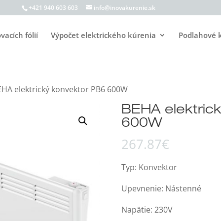
+421 940 603 603
info@inovakurenie.sk
acích fólií
Výpočet elektrického kúrenia
Podlahové 
EHA elektrický konvektor PB6 600W
BEHA elektric
600W
267.87
€
Typ: Konvektor
Upevnenie: Nástenné
Napätie: 230V