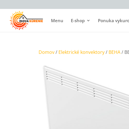
Menu
E-shop
Ponuka vykurov
Domov
/
Elektrické konvektory
/
BEHA
/ B