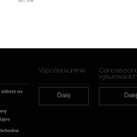
341.53
€
Výpočet kúrenia
Cenová pon
vykurovacích f
a súbory na
Ďalej
Ďale
any
dajov
obchodné