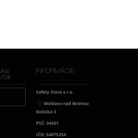
uka
INFORMÁCIE
ólií
Safety Store s.r.o.
j
Moldava nad Bodvou
Košická 3
PSČ: 04501
IČO: 54075254