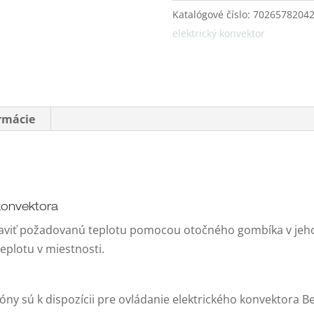
Katalógové číslo:
7026578204
elektrický konvektor
ormácie
konvektora
aviť požadovanú teplotu pomocou otočného gombíka v jeho 
eplotu v miestnosti.
óny sú k dispozícii pre ovládanie elektrického konvektora Beh