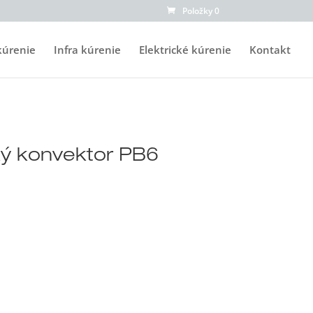
Položky 0
kúrenie
Infra kúrenie
Elektrické kúrenie
Kontakt
ký konvektor PB6