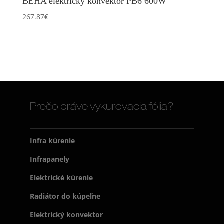
BEHA elektrický konvektor PB6 600W
267.87
€
Prečo práve vykurovacia fólia?
Infra kúrenie
Infrapanely
Elektrické kúrenie
Radiátor do kúpeľne
Elektrický konvektor