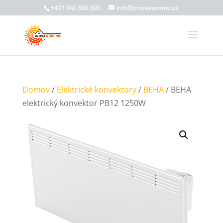
+421 940 603 603
info@inovakurenie.sk
Domov
/
Elektrické konvektory
/
BEHA
/ BEHA
elektrický konvektor PB12 1250W