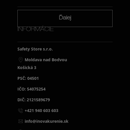
Ďalej
INFORMÁCIE
Safety Store s.r.o.
Moldava nad Bodvou
Košická 3
PSČ: 04501
IČO: 54075254
DIČ: 2121589679
+421 940 603 603
info@inovakurenie.sk