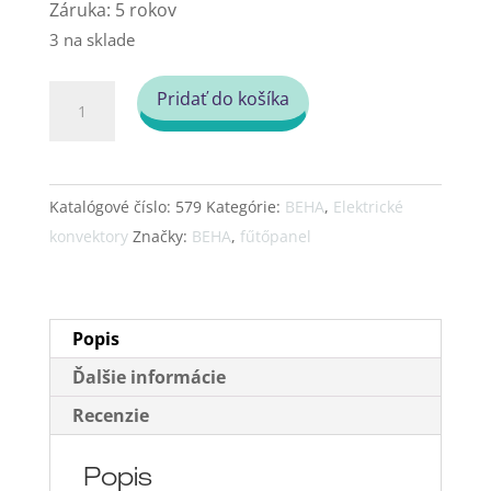
Záruka: 5 rokov
3 na sklade
množstvo
Pridať do košíka
BEHA
elektrický
konvektor
Katalógové číslo:
579
Kategórie:
BEHA
,
Elektrické
PB12
konvektory
Značky:
BEHA
,
fűtőpanel
1250W
Popis
Ďalšie informácie
Recenzie
Popis