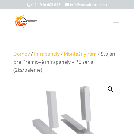
+421 940 603 603
info@inovakurenie.sk
Domov
/
Infrapanely
/
Montážny rám
/ Stojan
pre Prémiové infrapanely – PE séria
(2ks/balenie)