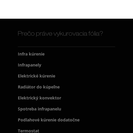
Prečo práve vykurovacia fólia?
Infra kúrenie
Infrapanely
Elektrické kúrenie
Radiátor do kúpeľne
Elektrický konvektor
Spotreba infrapanelu
Podlahové kúrenie dodatočne
Termostat