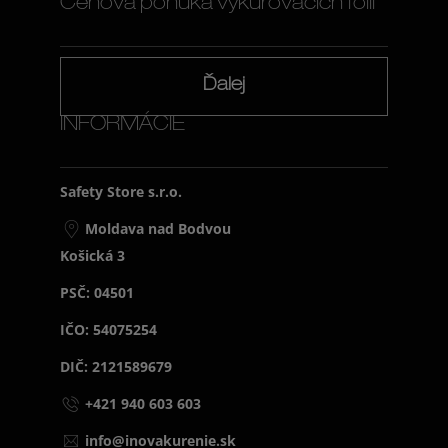
Cenová ponuka vykurovacích fólií
Ďalej
INFORMÁCIE
Safety Store s.r.o.
Moldava nad Bodvou
Košická 3
PSČ: 04501
IČO: 54075254
DIČ: 2121589679
+421 940 603 603
info@inovakurenie.sk