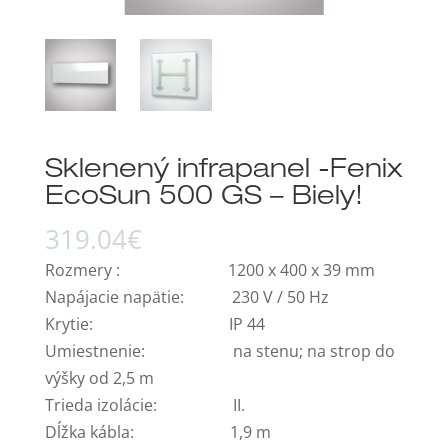
Sklenený infrapanel -Fenix
EcoSun 500 GS – Biely!
319.04
€
Rozmery : 1200 x 400 x 39 mm
Napájacie napätie: 230 V / 50 Hz
Krytie: IP 44
Umiestnenie: na stenu; na strop do
výšky od 2,5 m
Trieda izolácie: II.
Dĺžka kábla: 1,9 m