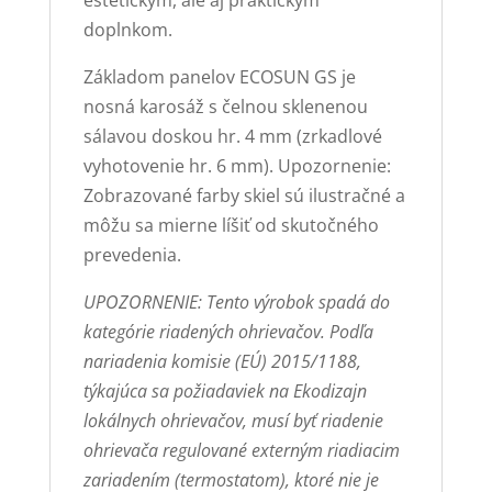
doplnkom.
Základom panelov ECOSUN GS je
nosná karosáž s čelnou sklenenou
sálavou doskou hr. 4 mm (zrkadlové
vyhotovenie hr. 6 mm). Upozornenie:
Zobrazované farby skiel sú ilustračné a
môžu sa mierne líšiť od skutočného
prevedenia.
UPOZORNENIE: Tento výrobok spadá do
kategórie riadených ohrievačov. Podľa
nariadenia komisie (EÚ) 2015/1188,
týkajúca sa požiadaviek na Ekodizajn
lokálnych ohrievačov, musí byť riadenie
ohrievača regulované externým riadiacim
zariadením (termostatom), ktoré nie je