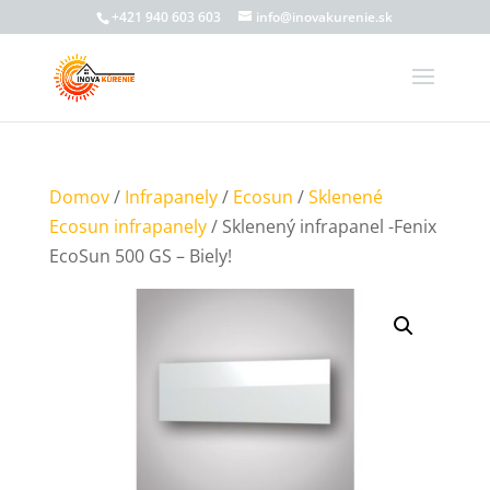
+421 940 603 603
info@inovakurenie.sk
Domov
/
Infrapanely
/
Ecosun
/
Sklenené
Ecosun infrapanely
/ Sklenený infrapanel -Fenix
EcoSun 500 GS – Biely!