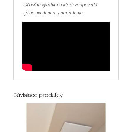
súčasťou výrobku a ktoré zodpovedá
vyššie uvedenému nariadeniu.
Súvisiace produkty