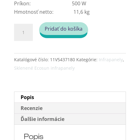
Príkon: 500 W
Hmotnosť netto: 11,6 kg
množstvo
Pridať do košíka
Sklenený
infrapanel
-
Katalógové číslo:
11V5437180
Kategórie:
Infrapanely
,
Fenix
Sklenené Ecosun infrapanely
EcoSun
500
GS
-
Popis
Biely!
Recenzie
Ďalšie informácie
Popis