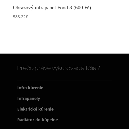
Obrazový infrapanel Food 3 (600 W)
588.22
€
Prečo práve vykurovacia fólia?
Infra kúrenie
Infrapanely
Elektrické kúrenie
Radiátor do kúpeľne