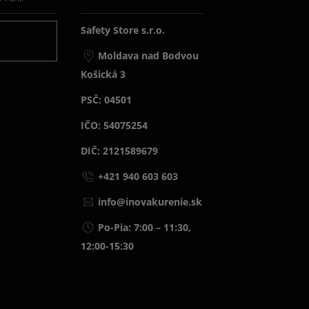
Safety Store s.r.o.
j
Moldava nad Bodvou
Košická 3
PSČ: 04501
IČO: 54075254
DIČ: 2121589679
+421 940 603 603
info@inovakurenie.sk
Po-Pia: 7:00 – 11:30,
12:00-15:30