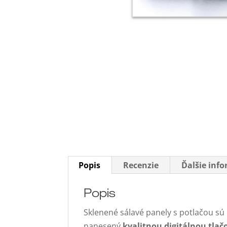
Popis
Recenzie
Ďalšie inf
Popis
Sklenené sálavé panely s potlačou sú 
nanesený
kvalitnou digitálnou tla