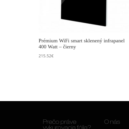
Prémium WiFi smart sklenený infrapanel
400 Watt – čierny
215.52
€
Prečo práve
O nás
vykurovacia fólia?