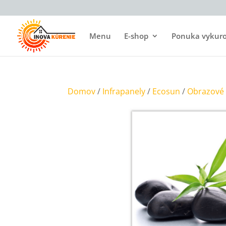
Menu
E-shop
Ponuka vykurov
Domov
/
Infrapanely
/
Ecosun
/
Obrazové 