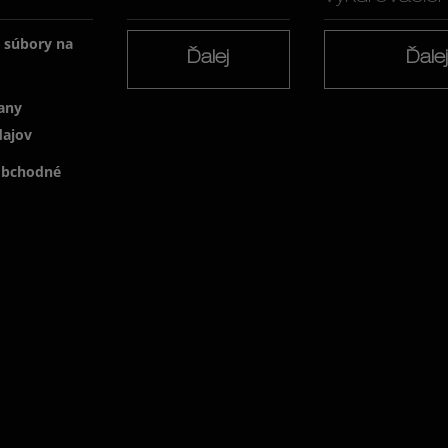
a súbory na
Ďalej
Ďale
any
dajov
obchodné