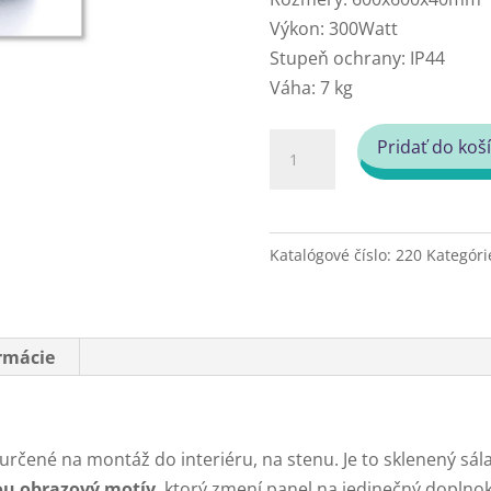
Výkon: 300Watt
Stupeň ochrany: IP44
Váha: 7 kg
množstvo
Pridať do koš
Obrazový
infrapanel
Fenix
Katalógové číslo:
220
Kategóri
EcoSun
300
G
(300
ormácie
W)
-
Stones&Plant
určené na montáž do interiéru, na stenu. Je to sklenený sál
čou obrazový motív
, ktorý zmení panel na jedinečný doplnok 