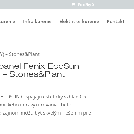
Položky 0
kúrenie
Infra kúrenie
Elektrické kúrenie
Kontakt
W) – Stones&Plant
apanel Fenix EcoSun
 – Stones&Plant
x ECOSUN G spájajú estetický vzhľad GR
ického infravykurovania. Tieto
 dizajnom môžu byť skvelým riešením pre