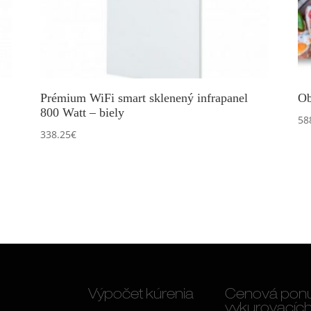
Prémium WiFi smart sklenený infrapanel
Ob
800 Watt – biely
58
338.25
€
Výpočet kúrenia
Cenová pon
vykurovacích f