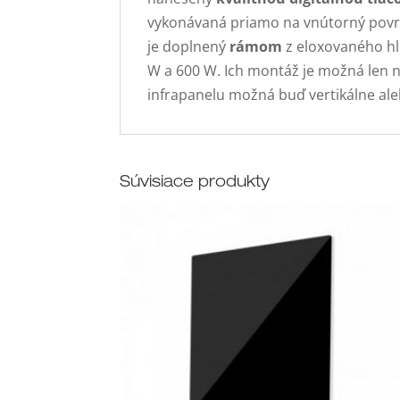
vykonávaná priamo na vnútorný povrc
je doplnený
rámom
z eloxovaného hli
W a 600 W. Ich montáž je možná len 
infrapanelu možná buď vertikálne ale
Súvisiace produkty