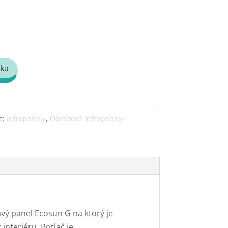
íka
e:
Infrapanely
,
Obrazové infrapanely
avý panel Ecosun G na ktorý je
interiéru. Potlač je