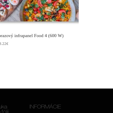
razový infrapanel Food 4 (600 W)
8.22
€
uka
INFORMÁCIE
ólií