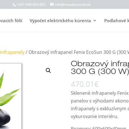
+421 940 603 603
info@inovakurenie.sk
acích fólií
Výpočet elektrického kúrenia
Podlahové 
infrapanely
/ Obrazový infrapanel Fenix EcoSun 300 G (300 
Obrazový infr
300 G (300 W)
470.01
€
Sklenené infrapanely Feni
panelov s výhodami ekonom
infrapanely s exkluzívnym
vykurovanie interiéru.
Rozmery: 600x600x40mm