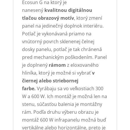
Ecosun G na ktorý je
nanesený
kvalitnou digitálnou
tlačou obrazový motív
, ktorý zmení
panel na jedinečný doplnok interiéru.
Potlač je vykonávaná priamo na
vnútorný povrch sklenenej čelnej
dosky panelu, potlač je tak chránená
pred mechanickým poškodením. Panel
je doplnený
rámom
z eloxovaného
hliníka, ktorý je možné si vybrať
v
čiernej alebo striebornej
farbe.
Vyrábaju sa vo veľkostiach 300
W a 600 W. Ich montáž je možná len na
stenu, súčasťou balenia je montážny
rám. Podľa druhu výberu obrazu je
montáž 600 W infrapanelu možná buď
vertikálne alebo horizontálne, preto je