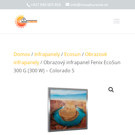
+421 940 603 603
info@inovakurenie.sk
Domov
/
Infrapanely
/
Ecosun
/
Obrazové
infrapanely
/ Obrazový infrapanel Fenix EcoSun
300 G (300 W) – Colorado S