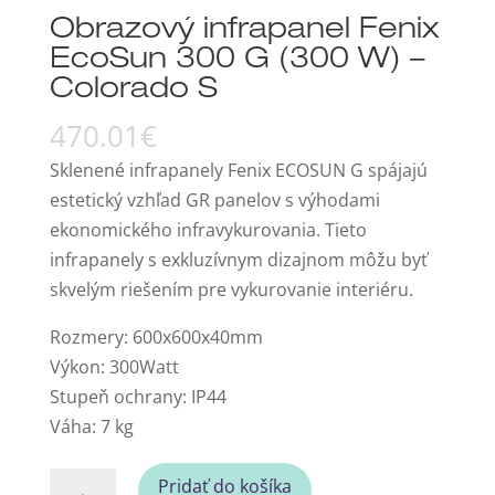
Obrazový infrapanel Fenix
EcoSun 300 G (300 W) –
Colorado S
470.01
€
Sklenené infrapanely Fenix ECOSUN G spájajú
estetický vzhľad GR panelov s výhodami
ekonomického infravykurovania. Tieto
infrapanely s exkluzívnym dizajnom môžu byť
skvelým riešením pre vykurovanie interiéru.
Rozmery: 600x600x40mm
Výkon: 300Watt
Stupeň ochrany: IP44
Váha: 7 kg
množstvo
Pridať do košíka