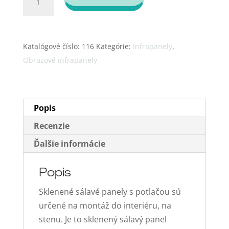
Obrazový
infrapanel
Fenix
Katalógové číslo:
116
Kategórie:
Infrapanely
,
EcoSun
Obrazové infrapanely
300
G
(300
W)
Popis
-
Recenzie
Colorado
Ďalšie informácie
S
Popis
Sklenené sálavé panely s potlačou sú
určené na montáž do interiéru, na
stenu. Je to sklenený sálavý panel