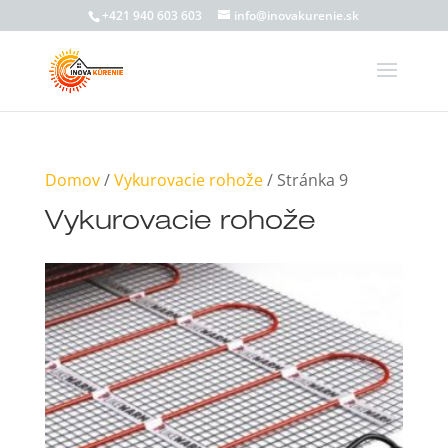
+421 940 603 603
info@inovakurenie.sk
Domov
/
Vykurovacie rohože
/ Stránka 9
Vykurovacie rohože