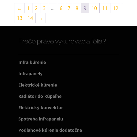
←
1
2
3
…
6
7
8
9
10
11
12
13
14
→
Prečo práve vykurovacia fólia?
Infra kúrenie
Infrapanely
Elektrické kúrenie
Radiátor do kúpeľne
Elektrický konvektor
Spotreba infrapanelu
Podlahové kúrenie dodatočne