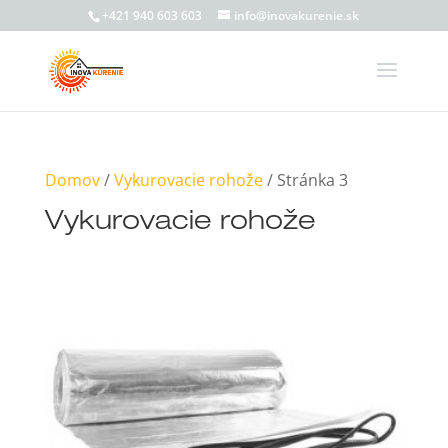
+421 940 603 603
info@inovakurenie.sk
Domov
/
Vykurovacie rohože
/ Stránka 3
Vykurovacie rohože