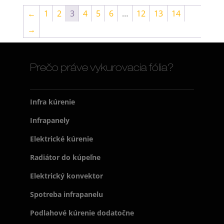
←
1
2
3
4
5
6
…
12
13
14
→
Prečo práve vykurovacia fólia?
Infra kúrenie
Infrapanely
Elektrické kúrenie
Radiátor do kúpeľne
Elektrický konvektor
Spotreba infrapanelu
Podlahové kúrenie dodatočne