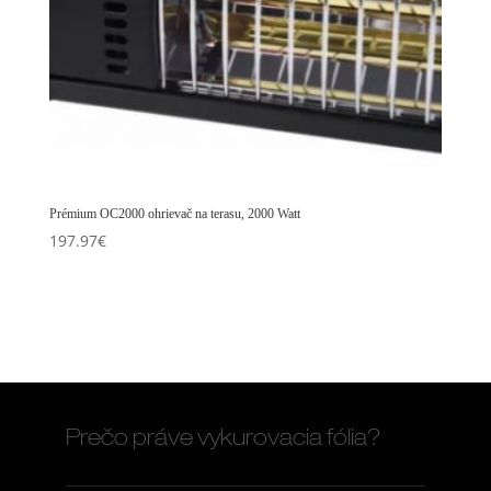
Prémium OC2000 ohrievač na terasu, 2000 Watt
197.97
€
Prečo práve vykurovacia fólia?