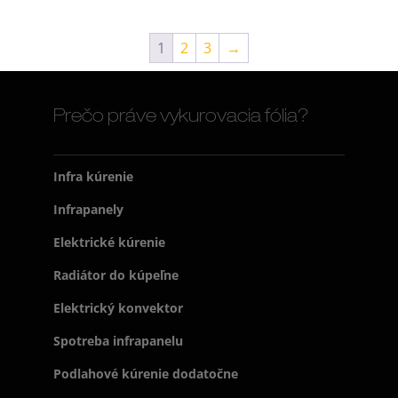
1
2
3
→
Prečo práve vykurovacia fólia?
Infra kúrenie
Infrapanely
Elektrické kúrenie
Radiátor do kúpeľne
Elektrický konvektor
Spotreba infrapanelu
Podlahové kúrenie dodatočne