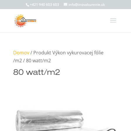
+421 940 603 603
info@inovakurenie.sk
Domov
/ Produkt Výkon vykurovacej fólie
/m2 / 80 watt/m2
80 watt/m2