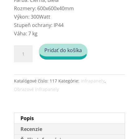
Rozmery: 600x600x40mm
Výkon: 300Watt
Stupeň ochrany: IP44
Váha: 7 kg
množstvo
Pridať do košíka
Obrazový
infrapanel
Fenix
Katalógové číslo:
117
Kategórie:
Infrapanely
,
EcoSun
Obrazové infrapanely
300
G
(300
W)
Popis
-
Recenzie
Elegance-