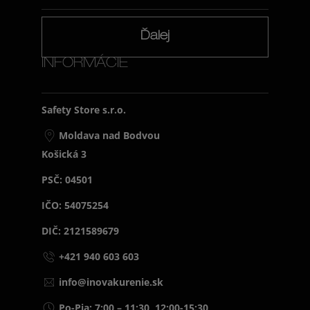
Ďalej
INFORMÁCIE
Safety Store s.r.o.
Moldava nad Bodvou
Košická 3
PSČ: 04501
IČO: 54075254
DIČ: 2121589679
+421 940 603 603
info@inovakurenie.sk
Po-Pia: 7:00 – 11:30, 12:00-15:30