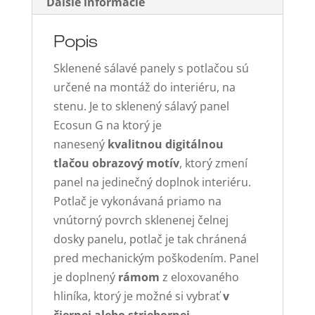
Ďalšie informácie
1
S
Popis
Sklenené sálavé panely s potlačou sú
určené na montáž do interiéru, na
stenu. Je to sklenený sálavý panel
Ecosun G na ktorý je
nanesený
kvalitnou digitálnou
tlačou obrazový motív
, ktorý zmení
panel na jedinečný doplnok interiéru.
Potlač je vykonávaná priamo na
vnútorný povrch sklenenej čelnej
dosky panelu, potlač je tak chránená
pred mechanickým poškodením. Panel
je doplnený
rámom
z eloxovaného
hliníka, ktorý je možné si vybrať
v
čiernej alebo striebornej