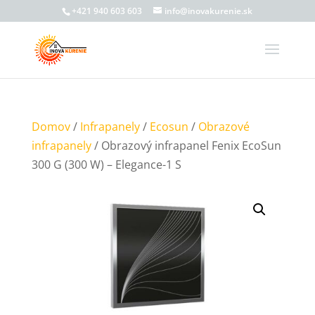
+421 940 603 603
info@inovakurenie.sk
Domov
/
Infrapanely
/
Ecosun
/
Obrazové
infrapanely
/ Obrazový infrapanel Fenix EcoSun
300 G (300 W) – Elegance-1 S