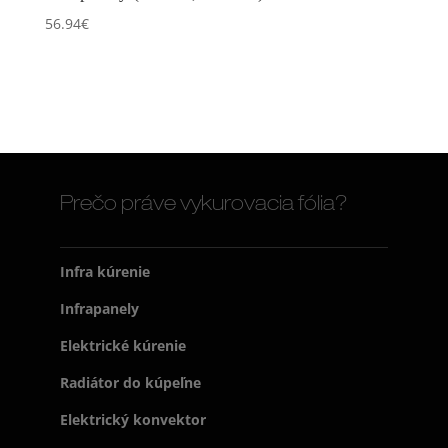
56.94
€
Prečo práve vykurovacia fólia?
Infra kúrenie
Infrapanely
Elektrické kúrenie
Radiátor do kúpeľne
Elektrický konvektor