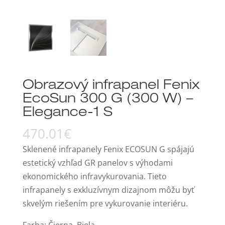
Obrazový infrapanel Fenix
EcoSun 300 G (300 W) –
Elegance-1 S
470.01
€
Sklenené infrapanely Fenix ECOSUN G spájajú
estetický vzhľad GR panelov s výhodami
ekonomického infravykurovania. Tieto
infrapanely s exkluzívnym dizajnom môžu byť
skvelým riešením pre vykurovanie interiéru.
Farba: Čierna, Biela