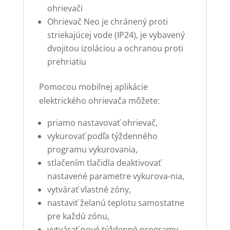
ohrievači
Ohrievač Neo je chránený proti
striekajúcej vode (IP24), je vybavený
dvojitou izoláciou a ochranou proti
prehriatiu
Pomocou mobilnej aplikácie
elektrického ohrievača môžete:
priamo nastavovať ohrievač,
vykurovať podľa týždenného
programu vykurovania,
stlačením tlačidla deaktivovať
nastavené parametre vykurova-nia,
vytvárať vlastné zóny,
nastaviť želanú teplotu samostatne
pre každú zónu,
vytvárať nové týždenné programy