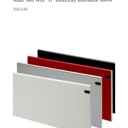
Adax Neo Wifi “H“ elektrický konvektor 600W
308.64
€