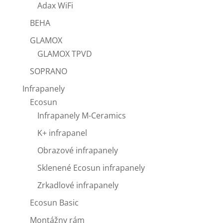
Adax WiFi
BEHA
GLAMOX
GLAMOX TPVD
SOPRANO
Infrapanely
Ecosun
Infrapanely M-Ceramics
K+ infrapanel
Obrazové infrapanely
Sklenené Ecosun infrapanely
Zrkadlové infrapanely
Ecosun Basic
Montážny rám