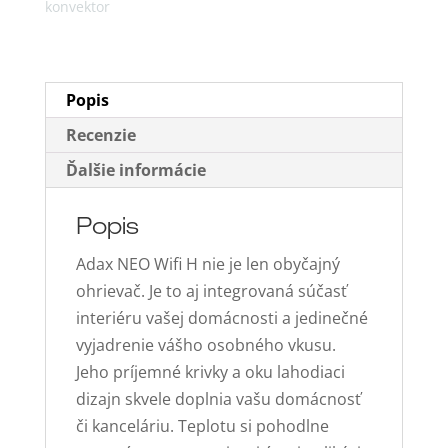
konvektor
konvektor
1200W
Popis
Recenzie
Ďalšie informácie
Popis
Adax NEO Wifi H nie je len obyčajný
ohrievač. Je to aj integrovaná súčasť
interiéru vašej domácnosti a jedinečné
vyjadrenie vášho osobného vkusu.
Jeho príjemné krivky a oku lahodiaci
dizajn skvele doplnia vašu domácnosť
či kanceláriu. Teplotu si pohodlne