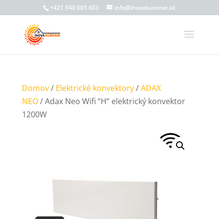
+421 940 603 603
info@inovakurenie.sk
Domov
/
Elektrické konvektory
/
ADAX
NEO
/ Adax Neo Wifi “H“ elektrický konvektor
1200W