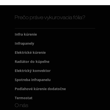
Prečo práve vykurovacia fólia?
Infra kúrenie
Infrapanely
Elektrické kúrenie
Radiátor do kúpeľne
Elektrický konvektor
Spotreba infrapanelu
Podlahové kúrenie dodatočne
Termostat
O nás