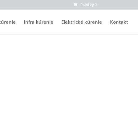
Položky 0
kúrenie
Infra kúrenie
Elektrické kúrenie
Kontakt