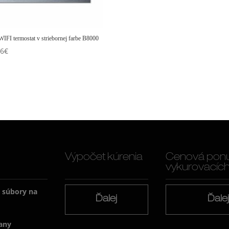
IFI termostat v striebornej farbe B8000
66
€
Výpočet kúrenia
Cenová pon
vykurovacích f
a súbory na
Ďalej
Ďale
any