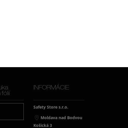
uka
INFORMÁCIE
ólií
Safety Store s.r.o.
j
Moldava nad Bodvou
Košická 3