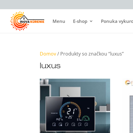
Menu
E-shop
Ponuka vykurov
Domov
/ Produkty so značkou “luxus”
luxus