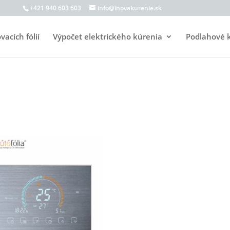
+421 940 603 603
info@inovakurenie.sk
acích fólií
Výpočet elektrického kúrenia
Podlahové 