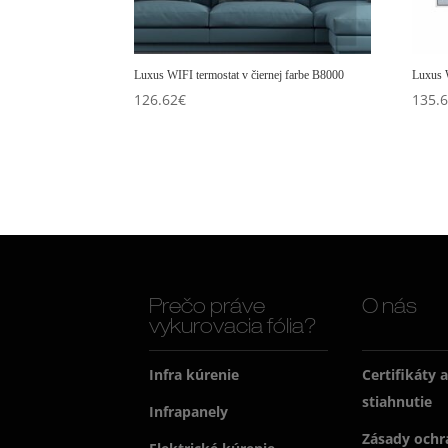
Luxus WIFI termostat v čiernej farbe B8000
Luxus W
126.62
€
135.
Prečo práve
O nás
vykurovacia fólia?
Infra kúrenie
Certifikáty 
stiahnutie
Infrapanely
Zásady ochr