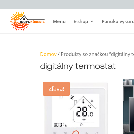
Menu
E-shop
Ponuka vykurov
Domov
/ Produkty so značkou “digitálny 
digitálny termostat
Zľava!