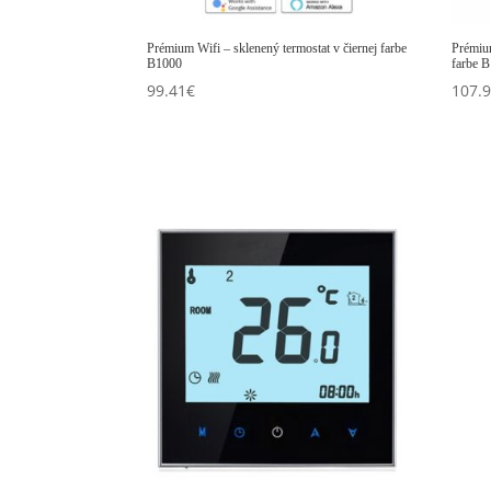
Prémium Wifi – sklenený termostat v čiernej farbe
Prémium
B1000
farbe 
99.41
€
107.