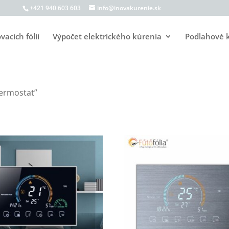
+421 940 603 603
info@inovakurenie.sk
acích fólií
Výpočet elektrického kúrenia
Podlahové 
termostat”