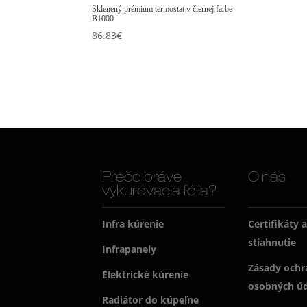
Sklenený prémium termostat v čiernej farbe
B1000
86.83
€
Prečo práve
O nás
vykurovacia fólia?
Infra kúrenie
Certifikáty 
stiahnutie
Infrapanely
Zásady ochr
Elektrické kúrenie
osobných ú
Radiátor do kúpeľne