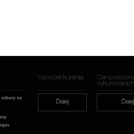
Výpočet kúrenia
Cenová pon
vykurovacích f
a súbory na
Ďalej
Ďale
any
dajov