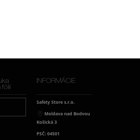
uka
INFORMÁCIE
ólií
Safety Store s.r.o.
j
Moldava nad Bodvou
Košická 3
PSČ: 04501