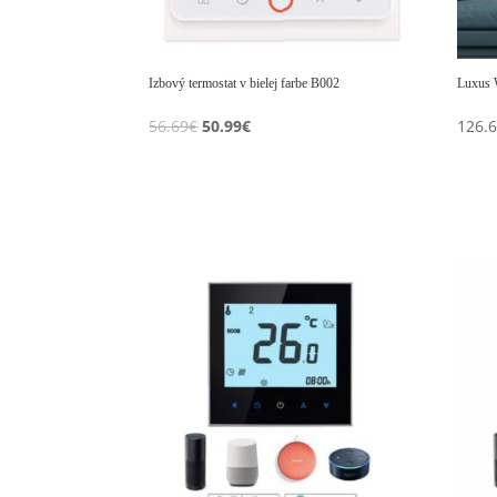
Izbový termostat v bielej farbe B002
Luxus W
Original
Current
56.69
€
50.99
€
126.
price
price
was:
is:
56.69€.
50.99€.