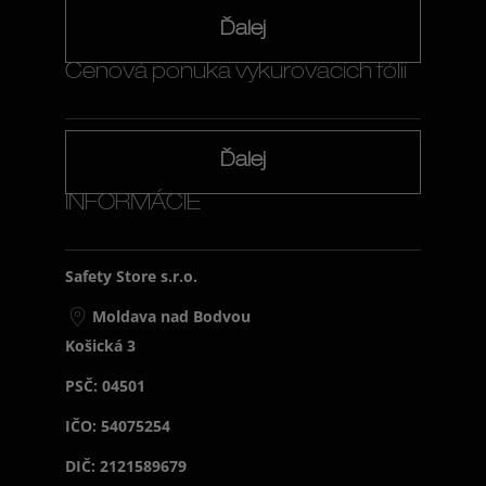
Ďalej
Cenová ponuka vykurovacích fólií
Ďalej
INFORMÁCIE
Safety Store s.r.o.
Moldava nad Bodvou
Košická 3
PSČ: 04501
IČO: 54075254
DIČ: 2121589679