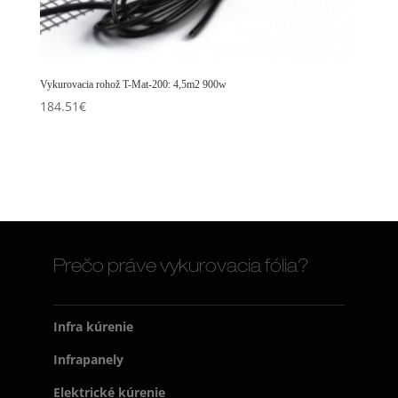
Vykurovacia rohož T-Mat-200: 4,5m2 900w
184.51
€
Prečo práve vykurovacia fólia?
Infra kúrenie
Infrapanely
Elektrické kúrenie