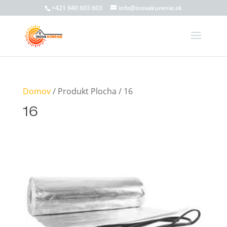
+421 940 603 603
info@inovakurenie.sk
Domov
/ Produkt Plocha / 16
16