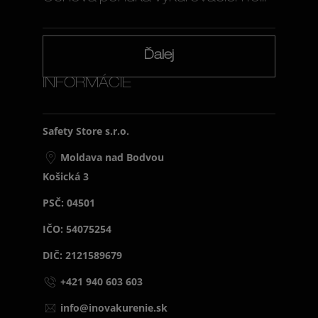
Ďalej
INFORMÁCIE
Safety Store s.r.o.
Moldava nad Bodvou
Košická 3
PSČ: 04501
IČO: 54075254
DIČ: 2121589679
+421 940 603 603
info@inovakurenie.sk