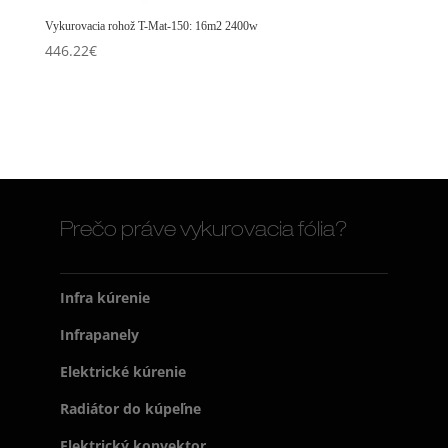
Vykurovacia rohož T-Mat-150: 16m2 2400w
446.22
€
Prečo práve vykurovacia fólia?
Infra kúrenie
Infrapanely
Elektrické kúrenie
Radiátor do kúpeľne
Elektrický konvektor