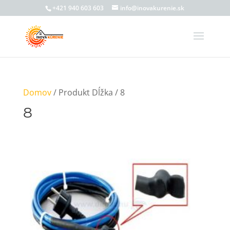
+421 940 603 603
info@inovakurenie.sk
Domov
/ Produkt Dĺžka / 8
8