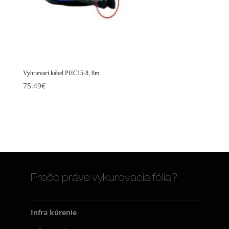
Vyhrievací kábel PHC15-8, 8m
75.49
€
Prečo práve vykurovacia fólia?
Infra kúrenie