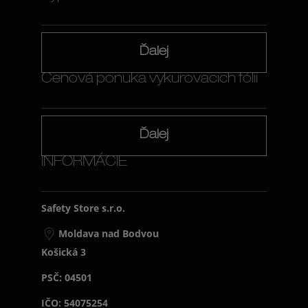
Ďalej
Cenová ponuka vykurovacích fólií
Ďalej
INFORMÁCIE
Safety Store s.r.o.
Moldava nad Bodvou
Košická 3
PSČ: 04501
IČO: 54075254