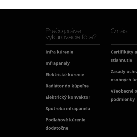
Prečo práve
O nás
vykurovacia fólia?
Infra kúrenie
Certifikáty 
stiahnutie
Infrapanely
Zásady ochr
Elektrické kúrenie
osobných ú
Radiátor do kúpeľne
Všeobecné 
Elektrický konvektor
podmienky
Spotreba infrapanelu
Podlahové kúrenie
dodatočne