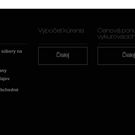
Výpočet kúrenia
Cenová pon
vykurovacích f
a súbory na
Ďalej
Ďale
any
dajov
obchodné