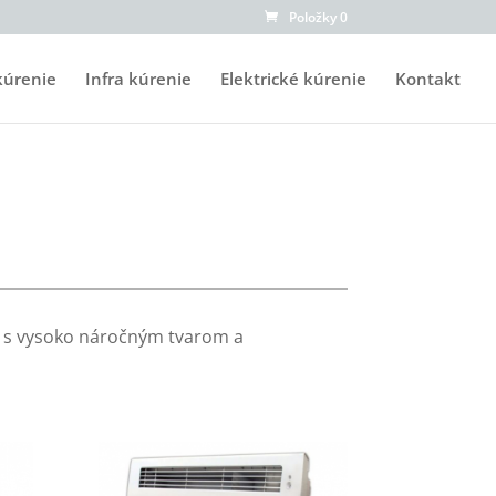
Položky 0
kúrenie
Infra kúrenie
Elektrické kúrenie
Kontakt
m s vysoko náročným tvarom a