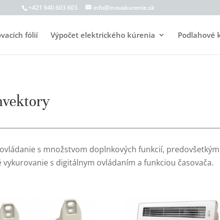
+421 940 603 603
info@inovakurenie.sk
acích fólií
Výpočet elektrického kúrenia
Podlahové 
nvektory
ké ovládanie s množstvom doplnkových funkcií, predovšetký
é vykurovanie s digitálnym ovládaním a funkciou časovača.