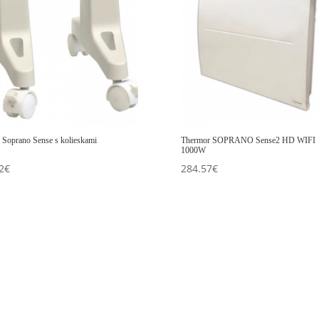
n Soprano Sense s kolieskami
Thermor SOPRANO Sense2 HD WIFI
1000W
2
€
284.57
€