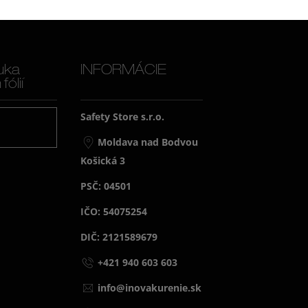
uka
INFORMÁCIE
ólií
Safety Store s.r.o.
j
Moldava nad Bodvou
Košická 3
PSČ: 04501
IČO: 54075254
DIČ: 2121589679
+421 940 603 603
info@inovakurenie.sk