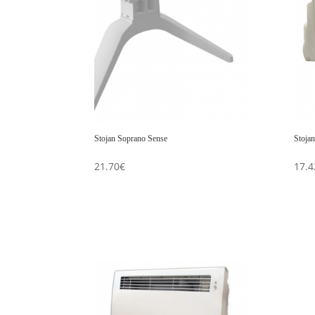
Stojan Soprano Sense
Stoja
21.70
€
17.4