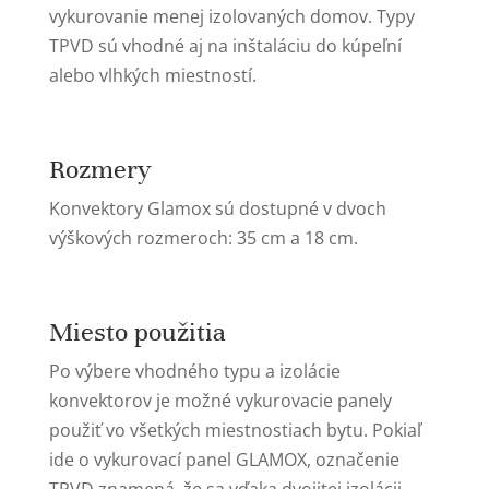
vykurovanie menej izolovaných domov. Typy
TPVD sú vhodné aj na inštaláciu do kúpeľní
alebo vlhkých miestností.
Rozmery
Konvektory Glamox sú dostupné v dvoch
výškových rozmeroch: 35 cm a 18 cm.
Miesto použitia
Po výbere vhodného typu a izolácie
konvektorov je možné vykurovacie panely
použiť vo všetkých miestnostiach bytu. Pokiaľ
ide o vykurovací panel GLAMOX, označenie
TPVD znamená, že sa vďaka dvojitej izolácii