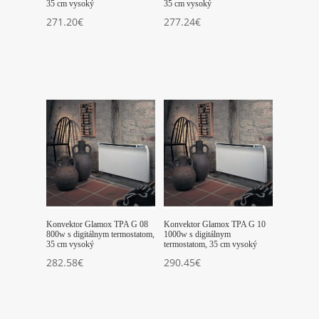
35 cm vysoký
35 cm vysoký
271.20
€
277.24
€
Konvektor Glamox TPA G 08
Konvektor Glamox TPA G 10
800w s digitálnym termostatom,
1000w s digitálnym
35 cm vysoký
termostatom, 35 cm vysoký
282.58
€
290.45
€