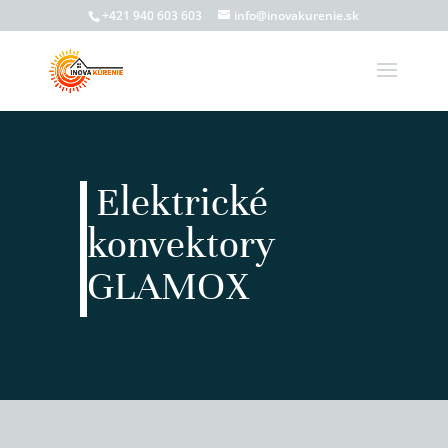
+421 940 603 603
info@inovakurenie.sk
Elektrické
konvektory
GLAMOX