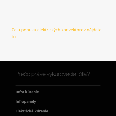
Celú ponuku elektrických konvektorov nájdete
tu.
Prečo práve vykurovacia fólia?
Infra kúrenie
Infrapanely
Elektrické kúrenie