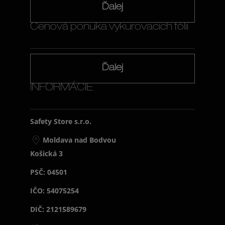
Ďalej
Cenová ponuka vykurovacích fólií
Ďalej
INFORMÁCIE
Safety Store s.r.o.
Moldava nad Bodvou
Košická 3
PSČ: 04501
IČO: 54075254
DIČ: 2121589679